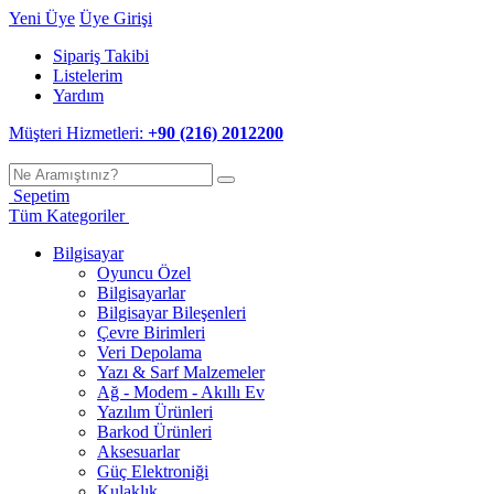
Yeni Üye
Üye Girişi
Sipariş Takibi
Listelerim
Yardım
Müşteri Hizmetleri:
+90 (216) 2012200
Sepetim
Tüm Kategoriler
Bilgisayar
Oyuncu Özel
Bilgisayarlar
Bilgisayar Bileşenleri
Çevre Birimleri
Veri Depolama
Yazı & Sarf Malzemeler
Ağ - Modem - Akıllı Ev
Yazılım Ürünleri
Barkod Ürünleri
Aksesuarlar
Güç Elektroniği
Kulaklık