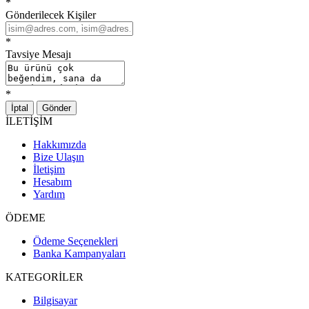
*
Gönderilecek Kişiler
*
Tavsiye Mesajı
*
İptal
Gönder
İLETİŞİM
Hakkımızda
Bize Ulaşın
İletişim
Hesabım
Yardım
ÖDEME
Ödeme Seçenekleri
Banka Kampanyaları
KATEGORİLER
Bilgisayar