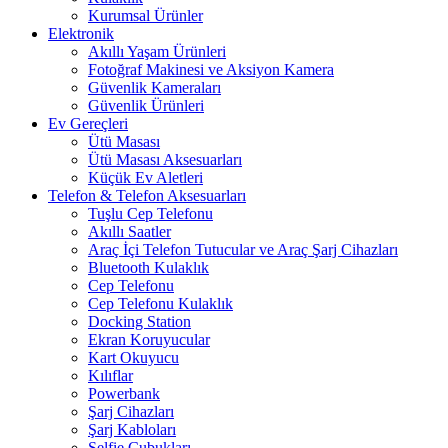
Kurumsal Ürünler
Elektronik
Akıllı Yaşam Ürünleri
Fotoğraf Makinesi ve Aksiyon Kamera
Güvenlik Kameraları
Güvenlik Ürünleri
Ev Gereçleri
Ütü Masası
Ütü Masası Aksesuarları
Küçük Ev Aletleri
Telefon & Telefon Aksesuarları
Tuşlu Cep Telefonu
Akıllı Saatler
Araç İçi Telefon Tutucular ve Araç Şarj Cihazları
Bluetooth Kulaklık
Cep Telefonu
Cep Telefonu Kulaklık
Docking Station
Ekran Koruyucular
Kart Okuyucu
Kılıflar
Powerbank
Şarj Cihazları
Şarj Kabloları
Selfie Çubukları