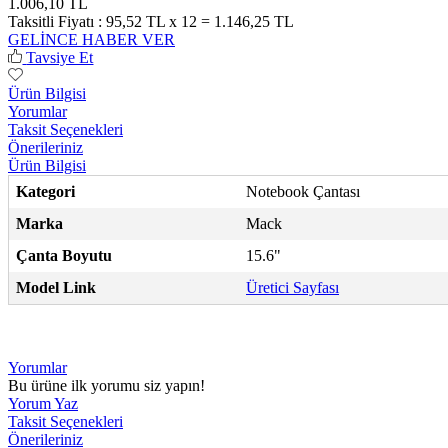
1.006,10 TL
Taksitli Fiyatı :
95,52 TL x 12 = 1.146,25 TL
GELİNCE HABER VER
Tavsiye Et
Ürün Bilgisi
Yorumlar
Taksit Seçenekleri
Önerileriniz
Ürün Bilgisi
Kategori
Notebook Çantası
Marka
Mack
Çanta Boyutu
15.6"
Model Link
Üretici Sayfası
Yorumlar
Bu ürüne ilk yorumu siz yapın!
Yorum Yaz
Taksit Seçenekleri
Önerileriniz