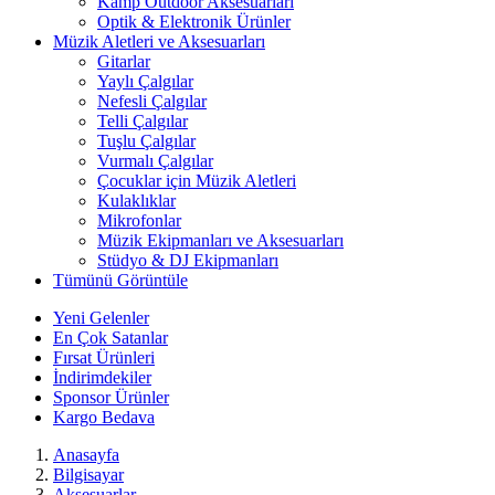
Kamp Outdoor Aksesuarları
Optik & Elektronik Ürünler
Müzik Aletleri ve Aksesuarları
Gitarlar
Yaylı Çalgılar
Nefesli Çalgılar
Telli Çalgılar
Tuşlu Çalgılar
Vurmalı Çalgılar
Çocuklar için Müzik Aletleri
Kulaklıklar
Mikrofonlar
Müzik Ekipmanları ve Aksesuarları
Stüdyo & DJ Ekipmanları
Tümünü Görüntüle
Yeni Gelenler
En Çok Satanlar
Fırsat Ürünleri
İndirimdekiler
Sponsor Ürünler
Kargo Bedava
Anasayfa
Bilgisayar
Aksesuarlar