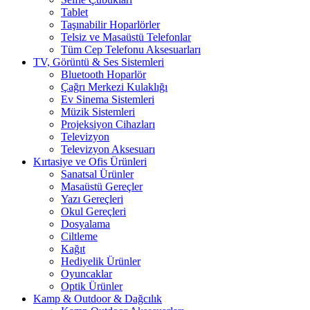
Tablet
Taşınabilir Hoparlörler
Telsiz ve Masaüstü Telefonlar
Tüm Cep Telefonu Aksesuarları
TV, Görüntü & Ses Sistemleri
Bluetooth Hoparlör
Çağrı Merkezi Kulaklığı
Ev Sinema Sistemleri
Müzik Sistemleri
Projeksiyon Cihazları
Televizyon
Televizyon Aksesuarı
Kırtasiye ve Ofis Ürünleri
Sanatsal Ürünler
Masaüstü Gereçler
Yazı Gereçleri
Okul Gereçleri
Dosyalama
Ciltleme
Kağıt
Hediyelik Ürünler
Oyuncaklar
Optik Ürünler
Kamp & Outdoor & Dağcılık