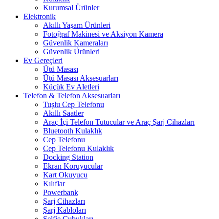
Kurumsal Ürünler
Elektronik
Akıllı Yaşam Ürünleri
Fotoğraf Makinesi ve Aksiyon Kamera
Güvenlik Kameraları
Güvenlik Ürünleri
Ev Gereçleri
Ütü Masası
Ütü Masası Aksesuarları
Küçük Ev Aletleri
Telefon & Telefon Aksesuarları
Tuşlu Cep Telefonu
Akıllı Saatler
Araç İçi Telefon Tutucular ve Araç Şarj Cihazları
Bluetooth Kulaklık
Cep Telefonu
Cep Telefonu Kulaklık
Docking Station
Ekran Koruyucular
Kart Okuyucu
Kılıflar
Powerbank
Şarj Cihazları
Şarj Kabloları
Selfie Çubukları