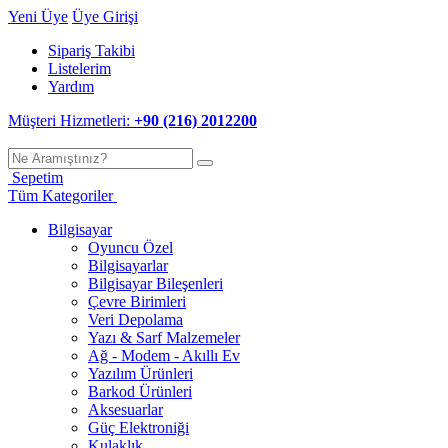
Yeni Üye
Üye Girişi
Sipariş Takibi
Listelerim
Yardım
Müşteri Hizmetleri:
+90 (216) 2012200
Sepetim
Tüm Kategoriler
Bilgisayar
Oyuncu Özel
Bilgisayarlar
Bilgisayar Bileşenleri
Çevre Birimleri
Veri Depolama
Yazı & Sarf Malzemeler
Ağ - Modem - Akıllı Ev
Yazılım Ürünleri
Barkod Ürünleri
Aksesuarlar
Güç Elektroniği
Kulaklık