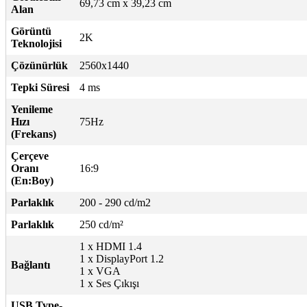
69,73 cm x 39,23 cm
Alan
Görüntü
2K
Teknolojisi
Çözünürlük
2560x1440
Tepki Süresi
4 ms
Yenileme
Hızı
75Hz
(Frekans)
Çerçeve
Oranı
16:9
(En:Boy)
Parlaklık
200 - 290 cd/m2
Parlaklık
250 cd/m²
1 x HDMI 1.4
1 x DisplayPort 1.2
Bağlantı
1 x VGA
1 x Ses Çıkışı
USB Type-