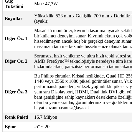
Güç
Max: 47,3W
Tüketimi
Yükseklik: 523 mm x Genişlik: 709 mm x Derinlik
Boyutlar
(ayaklı)
Masaüstü monitörler, kıvrımlı tasarıma uyacak şekilde
bir kullanıcı deneyimi sunar. Kıvrımlı ekran çok yo
Diğer Öz. 1
hissedilmeyen ancak hoş bir gerçekçi deneyim sunar
masanızın tam merkezinde hissetmenize olanak tanır.
Sorunsuz, hızlı yenileme ve ultra hızlı tepki süresi s
Diğer Öz. 2
AMD FreeSync™ teknolojisiyle neredeyse tüm kare
hızlarında akıcı, parazitsiz performansın tadını çıkarı
Bu Philips ekranlar, Kristal netliğinde, Quad HD 25
1440 veya 2560 x 1080 piksel görüntüler sunar. Yü
performanslı panelleri, yüksek yoğunluklu piksel say
Diğer Öz. 3
yanı sıra Displayport, HDMI, Dual link DVI gibi y
bant genişliğine sahip kaynakları destekleme özelliği
olan bu yeni ekranlar, görüntülerinizin ve grafiklerin
hayat kazanmasını sağlayacak.
Renk Paleti
16,7 Milyon
Eğme
-5° ~ 20°