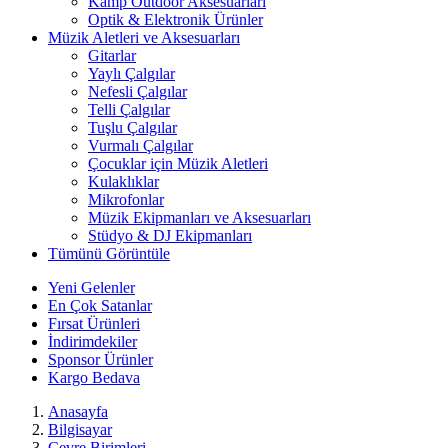
Kamp Outdoor Aksesuarları
Optik & Elektronik Ürünler
Müzik Aletleri ve Aksesuarları
Gitarlar
Yaylı Çalgılar
Nefesli Çalgılar
Telli Çalgılar
Tuşlu Çalgılar
Vurmalı Çalgılar
Çocuklar için Müzik Aletleri
Kulaklıklar
Mikrofonlar
Müzik Ekipmanları ve Aksesuarları
Stüdyo & DJ Ekipmanları
Tümünü Görüntüle
Yeni Gelenler
En Çok Satanlar
Fırsat Ürünleri
İndirimdekiler
Sponsor Ürünler
Kargo Bedava
Anasayfa
Bilgisayar
Çevre Birimleri