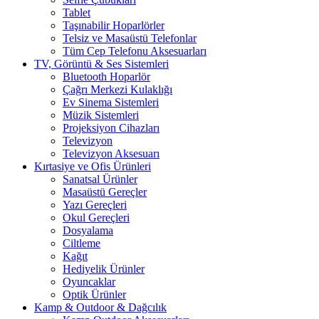
Tablet
Taşınabilir Hoparlörler
Telsiz ve Masaüstü Telefonlar
Tüm Cep Telefonu Aksesuarları
TV, Görüntü & Ses Sistemleri
Bluetooth Hoparlör
Çağrı Merkezi Kulaklığı
Ev Sinema Sistemleri
Müzik Sistemleri
Projeksiyon Cihazları
Televizyon
Televizyon Aksesuarı
Kırtasiye ve Ofis Ürünleri
Sanatsal Ürünler
Masaüstü Gereçler
Yazı Gereçleri
Okul Gereçleri
Dosyalama
Ciltleme
Kağıt
Hediyelik Ürünler
Oyuncaklar
Optik Ürünler
Kamp & Outdoor & Dağcılık