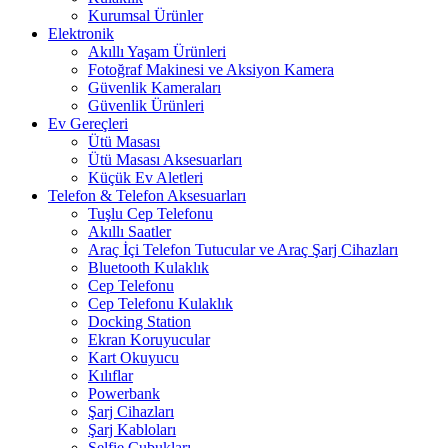
Kurumsal Ürünler
Elektronik
Akıllı Yaşam Ürünleri
Fotoğraf Makinesi ve Aksiyon Kamera
Güvenlik Kameraları
Güvenlik Ürünleri
Ev Gereçleri
Ütü Masası
Ütü Masası Aksesuarları
Küçük Ev Aletleri
Telefon & Telefon Aksesuarları
Tuşlu Cep Telefonu
Akıllı Saatler
Araç İçi Telefon Tutucular ve Araç Şarj Cihazları
Bluetooth Kulaklık
Cep Telefonu
Cep Telefonu Kulaklık
Docking Station
Ekran Koruyucular
Kart Okuyucu
Kılıflar
Powerbank
Şarj Cihazları
Şarj Kabloları
Selfie Çubukları