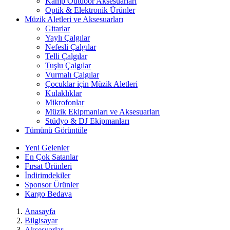
Kamp Outdoor Aksesuarları
Optik & Elektronik Ürünler
Müzik Aletleri ve Aksesuarları
Gitarlar
Yaylı Çalgılar
Nefesli Çalgılar
Telli Çalgılar
Tuşlu Çalgılar
Vurmalı Çalgılar
Çocuklar için Müzik Aletleri
Kulaklıklar
Mikrofonlar
Müzik Ekipmanları ve Aksesuarları
Stüdyo & DJ Ekipmanları
Tümünü Görüntüle
Yeni Gelenler
En Çok Satanlar
Fırsat Ürünleri
İndirimdekiler
Sponsor Ürünler
Kargo Bedava
Anasayfa
Bilgisayar
Aksesuarlar