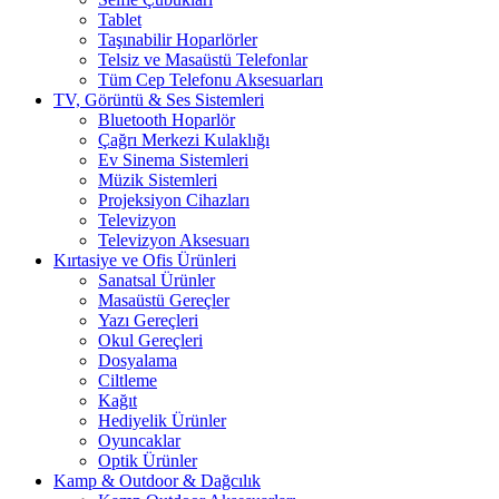
Tablet
Taşınabilir Hoparlörler
Telsiz ve Masaüstü Telefonlar
Tüm Cep Telefonu Aksesuarları
TV, Görüntü & Ses Sistemleri
Bluetooth Hoparlör
Çağrı Merkezi Kulaklığı
Ev Sinema Sistemleri
Müzik Sistemleri
Projeksiyon Cihazları
Televizyon
Televizyon Aksesuarı
Kırtasiye ve Ofis Ürünleri
Sanatsal Ürünler
Masaüstü Gereçler
Yazı Gereçleri
Okul Gereçleri
Dosyalama
Ciltleme
Kağıt
Hediyelik Ürünler
Oyuncaklar
Optik Ürünler
Kamp & Outdoor & Dağcılık