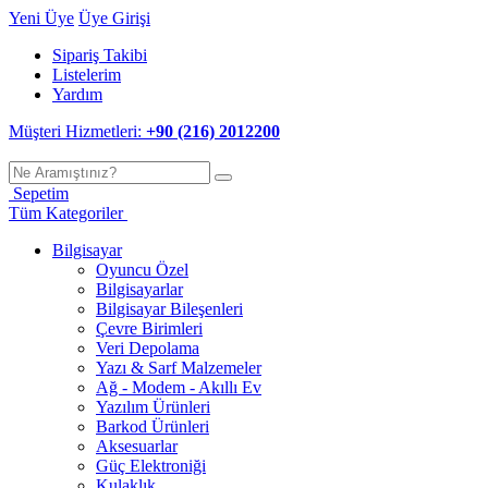
Yeni Üye
Üye Girişi
Sipariş Takibi
Listelerim
Yardım
Müşteri Hizmetleri:
+90 (216) 2012200
Sepetim
Tüm Kategoriler
Bilgisayar
Oyuncu Özel
Bilgisayarlar
Bilgisayar Bileşenleri
Çevre Birimleri
Veri Depolama
Yazı & Sarf Malzemeler
Ağ - Modem - Akıllı Ev
Yazılım Ürünleri
Barkod Ürünleri
Aksesuarlar
Güç Elektroniği
Kulaklık