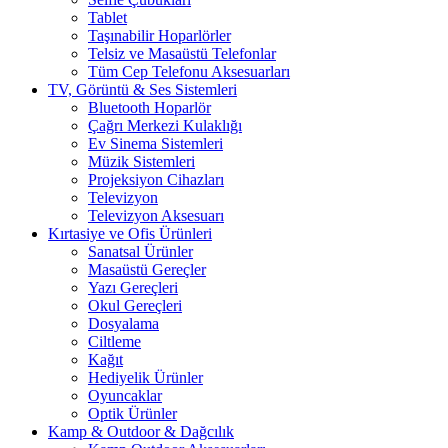
Tablet
Taşınabilir Hoparlörler
Telsiz ve Masaüstü Telefonlar
Tüm Cep Telefonu Aksesuarları
TV, Görüntü & Ses Sistemleri
Bluetooth Hoparlör
Çağrı Merkezi Kulaklığı
Ev Sinema Sistemleri
Müzik Sistemleri
Projeksiyon Cihazları
Televizyon
Televizyon Aksesuarı
Kırtasiye ve Ofis Ürünleri
Sanatsal Ürünler
Masaüstü Gereçler
Yazı Gereçleri
Okul Gereçleri
Dosyalama
Ciltleme
Kağıt
Hediyelik Ürünler
Oyuncaklar
Optik Ürünler
Kamp & Outdoor & Dağcılık