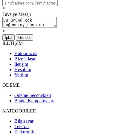
*
Tavsiye Mesajı
*
İptal
Gönder
İLETİŞİM
Hakkımızda
Bize Ulaşın
İletişim
Hesabım
Yardım
ÖDEME
Ödeme Seçenekleri
Banka Kampanyaları
KATEGORİLER
Bilgisayar
Telefon
Elektronik