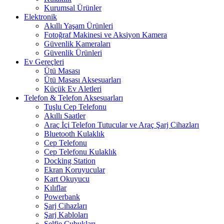
Kurumsal Ürünler
Elektronik
Akıllı Yaşam Ürünleri
Fotoğraf Makinesi ve Aksiyon Kamera
Güvenlik Kameraları
Güvenlik Ürünleri
Ev Gereçleri
Ütü Masası
Ütü Masası Aksesuarları
Küçük Ev Aletleri
Telefon & Telefon Aksesuarları
Tuşlu Cep Telefonu
Akıllı Saatler
Araç İçi Telefon Tutucular ve Araç Şarj Cihazları
Bluetooth Kulaklık
Cep Telefonu
Cep Telefonu Kulaklık
Docking Station
Ekran Koruyucular
Kart Okuyucu
Kılıflar
Powerbank
Şarj Cihazları
Şarj Kabloları
Selfie Çubukları