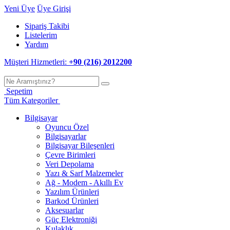
Yeni Üye
Üye Girişi
Sipariş Takibi
Listelerim
Yardım
Müşteri Hizmetleri:
+90 (216) 2012200
Sepetim
Tüm Kategoriler
Bilgisayar
Oyuncu Özel
Bilgisayarlar
Bilgisayar Bileşenleri
Çevre Birimleri
Veri Depolama
Yazı & Sarf Malzemeler
Ağ - Modem - Akıllı Ev
Yazılım Ürünleri
Barkod Ürünleri
Aksesuarlar
Güç Elektroniği
Kulaklık