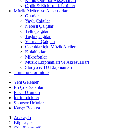
Kamp Outdoor Aksesuarları
Optik & Elektronik Ürünler
Müzik Aletleri ve Aksesuarları
Gitarlar
Yaylı Çalgılar
Nefesli Çalgılar
Telli Çalgılar
Tuşlu Çalgılar
Vurmalı Çalgılar
Çocuklar için Müzik Aletleri
Kulaklıklar
Mikrofonlar
Müzik Ekipmanları ve Aksesuarları
Stüdyo & DJ Ekipmanları
Tümünü Görüntüle
Yeni Gelenler
En Çok Satanlar
Fırsat Ürünleri
İndirimdekiler
Sponsor Ürünler
Kargo Bedava
Anasayfa
Bilgisayar
Güç Elektroniği