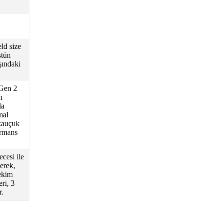
ld size
stün
şındaki
 Gen 2
n
la
mal
kauçuk
ormans
ecesi ile
erek,
çekim
ri, 3
r.