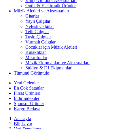
Kamp Outdoor Aksesuarları
Optik & Elektronik Ürünler
Müzik Aletleri ve Aksesuarları
Gitarlar
Yaylı Çalgılar
Nefesli Çalgılar
Telli Çalgılar
Tuşlu Çalgılar
Vurmalı Çalgılar
Çocuklar için Müzik Aletleri
Kulaklıklar
Mikrofonlar
Müzik Ekipmanları ve Aksesuarları
Stüdyo & DJ Ekipmanları
Tümünü Görüntüle
Yeni Gelenler
En Çok Satanlar
Fırsat Ürünleri
İndirimdekiler
Sponsor Ürünler
Kargo Bedava
Anasayfa
Bilgisayar
Veri Depolama