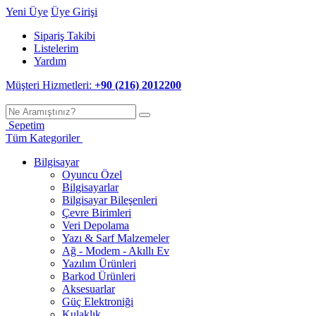
Yeni Üye
Üye Girişi
Sipariş Takibi
Listelerim
Yardım
Müşteri Hizmetleri:
+90 (216) 2012200
Sepetim
Tüm Kategoriler
Bilgisayar
Oyuncu Özel
Bilgisayarlar
Bilgisayar Bileşenleri
Çevre Birimleri
Veri Depolama
Yazı & Sarf Malzemeler
Ağ - Modem - Akıllı Ev
Yazılım Ürünleri
Barkod Ürünleri
Aksesuarlar
Güç Elektroniği
Kulaklık