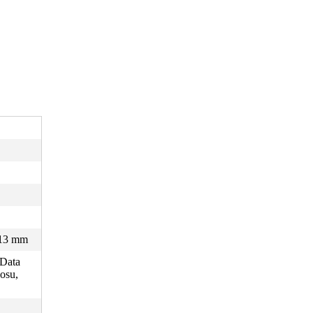
 13 mm
Data
osu,