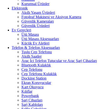
Kurumsal Ürünler
Elektronik
Akıllı Yaşam Ürünleri
Fotoğraf Makinesi ve Aksiyon Kamera
Güvenlik Kameraları
Güvenlik Ürünleri
Ev Gereçleri
Ütü Masası
Ütü Masası Aksesuarları
Küçük Ev Aletleri
Telefon & Telefon Aksesuarları
Tuşlu Cep Telefonu
Akıllı Saatler
Araç İçi Telefon Tutucular ve Araç Şarj Cihazları
Bluetooth Kulaklık
Cep Telefonu
Cep Telefonu Kulaklık
Docking Station
Ekran Koruyucular
Kart Okuyucu
Kılıflar
Powerbank
Şarj Cihazları
Şarj Kabloları
Selfie Çubukları