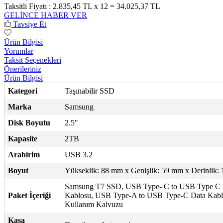
Taksitli Fiyatı :
2.835,45 TL x 12 = 34.025,37 TL
GELİNCE HABER VER
Tavsiye Et
Ürün Bilgisi
Yorumlar
Taksit Seçenekleri
Önerileriniz
Ürün Bilgisi
Kategori
Taşınabilir SSD
Marka
Samsung
Disk Boyutu
2.5"
Kapasite
2TB
Arabirim
USB 3.2
Boyut
Yükseklik: 88 mm x Genişlik: 59 mm x Derinlik:
Samsung T7 SSD, USB Type- C to USB Type C 
Paket İçeriği
Kablosu, USB Type-A to USB Type-C Data Kabl
Kullanım Kalvuzu
Kasa