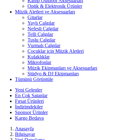
Kamp Outdoor Aksesuarları
Optik & Elektronik Ürünler
Müzik Aletleri ve Aksesuarları
Gitarlar
Yaylı Çalgılar
Nefesli Çalgılar
Telli Çalgılar
Tuşlu Çalgılar
Vurmalı Çalgılar
Çocuklar için Müzik Aletleri
Kulaklıklar
Mikrofonlar
Müzik Ekipmanları ve Aksesuarları
Stüdyo & DJ Ekipmanları
Tümünü Görüntüle
Yeni Gelenler
En Çok Satanlar
Fırsat Ürünleri
İndirimdekiler
Sponsor Ürünler
Kargo Bedava
Anasayfa
Bilgisayar
Veri Depolama