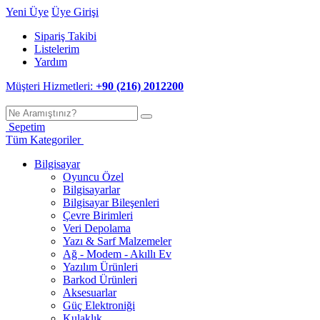
Yeni Üye
Üye Girişi
Sipariş Takibi
Listelerim
Yardım
Müşteri Hizmetleri:
+90 (216) 2012200
Sepetim
Tüm Kategoriler
Bilgisayar
Oyuncu Özel
Bilgisayarlar
Bilgisayar Bileşenleri
Çevre Birimleri
Veri Depolama
Yazı & Sarf Malzemeler
Ağ - Modem - Akıllı Ev
Yazılım Ürünleri
Barkod Ürünleri
Aksesuarlar
Güç Elektroniği
Kulaklık