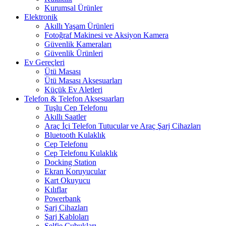
Kurumsal Ürünler
Elektronik
Akıllı Yaşam Ürünleri
Fotoğraf Makinesi ve Aksiyon Kamera
Güvenlik Kameraları
Güvenlik Ürünleri
Ev Gereçleri
Ütü Masası
Ütü Masası Aksesuarları
Küçük Ev Aletleri
Telefon & Telefon Aksesuarları
Tuşlu Cep Telefonu
Akıllı Saatler
Araç İçi Telefon Tutucular ve Araç Şarj Cihazları
Bluetooth Kulaklık
Cep Telefonu
Cep Telefonu Kulaklık
Docking Station
Ekran Koruyucular
Kart Okuyucu
Kılıflar
Powerbank
Şarj Cihazları
Şarj Kabloları
Selfie Çubukları