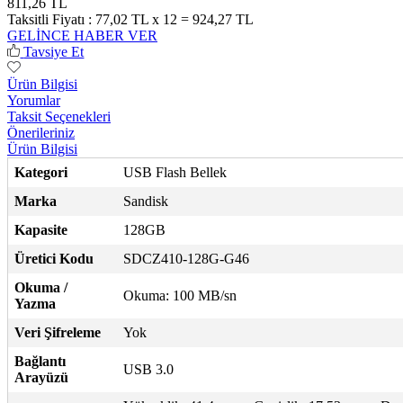
811,26 TL
Taksitli Fiyatı :
77,02 TL x 12 = 924,27 TL
GELİNCE HABER VER
Tavsiye Et
Ürün Bilgisi
Yorumlar
Taksit Seçenekleri
Önerileriniz
Ürün Bilgisi
Kategori
USB Flash Bellek
Marka
Sandisk
Kapasite
128GB
Üretici Kodu
SDCZ410-128G-G46
Okuma /
Okuma: 100 MB/sn
Yazma
Veri Şifreleme
Yok
Bağlantı
USB 3.0
Arayüzü