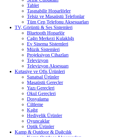
Tablet
Taşınabilir Hoparlörler
Telsiz ve Masaüstü Telefonlar
Tüm Cep Telefonu Aksesuarları
TV, Görüntü & Ses Sistemleri
Bluetooth Hoparlör
Çağrı Merkezi Kulaklığı
Ev Sinema Sistemleri
Müzik Sistemleri
Projeksiyon Cihazları
Televizyon
Televizyon Aksesuarı
Kırtasiye ve Ofis Ürünleri
Sanatsal Ürünler
Masaüstü Gereçler
Yazı Gereçleri
Okul Gereçleri
Dosyalama
Ciltleme
Kağıt
Hediyelik Ürünler
Oyuncaklar
Optik Ürünler
Kamp & Outdoor & Dağcılık