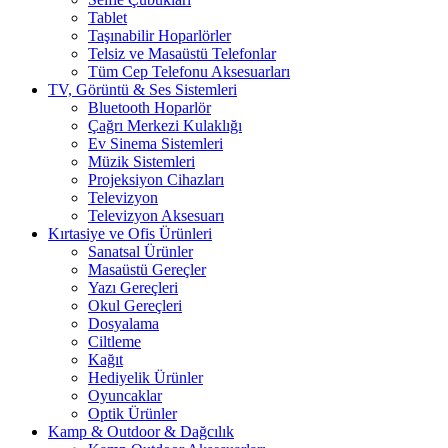
Tablet
Taşınabilir Hoparlörler
Telsiz ve Masaüstü Telefonlar
Tüm Cep Telefonu Aksesuarları
TV, Görüntü & Ses Sistemleri
Bluetooth Hoparlör
Çağrı Merkezi Kulaklığı
Ev Sinema Sistemleri
Müzik Sistemleri
Projeksiyon Cihazları
Televizyon
Televizyon Aksesuarı
Kırtasiye ve Ofis Ürünleri
Sanatsal Ürünler
Masaüstü Gereçler
Yazı Gereçleri
Okul Gereçleri
Dosyalama
Ciltleme
Kağıt
Hediyelik Ürünler
Oyuncaklar
Optik Ürünler
Kamp & Outdoor & Dağcılık