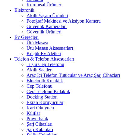
Kurumsal Ürünler
Elektronik
Akıllı Yaşam Ürünleri
Fotoğraf Makinesi ve Aksiyon Kamera
Güvenlik Kameraları
Güvenlik Ürünleri
Ev Gereçleri
Ütü Masası
Ütü Masası Aksesuarları
Küçük Ev Aletleri
Telefon & Telefon Aksesuarları
Tuşlu Cep Telefonu
Akıllı Saatler
Araç İçi Telefon Tutucular ve Araç Şarj Cihazları
Bluetooth Kulaklık
Cep Telefonu
Cep Telefonu Kulaklık
Docking Station
Ekran Koruyucular
Kart Okuyucu
Kılıflar
Powerbank
Şarj Cihazları
Şarj Kabloları
Selfie Çubukları