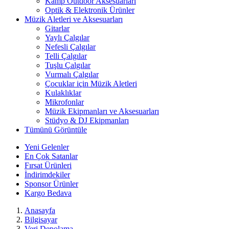
Kamp Outdoor Aksesuarları
Optik & Elektronik Ürünler
Müzik Aletleri ve Aksesuarları
Gitarlar
Yaylı Çalgılar
Nefesli Çalgılar
Telli Çalgılar
Tuşlu Çalgılar
Vurmalı Çalgılar
Çocuklar için Müzik Aletleri
Kulaklıklar
Mikrofonlar
Müzik Ekipmanları ve Aksesuarları
Stüdyo & DJ Ekipmanları
Tümünü Görüntüle
Yeni Gelenler
En Çok Satanlar
Fırsat Ürünleri
İndirimdekiler
Sponsor Ürünler
Kargo Bedava
Anasayfa
Bilgisayar
Veri Depolama