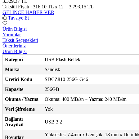
3.329,37 TL
Taksitli Fiyatı :
316,10 TL x 12 = 3.793,15 TL
GELİNCE HABER VER
Tavsiye Et
Ürün Bilgisi
Yorumlar
Taksit Seçenekleri
Önerileriniz
Ürün Bilgisi
Kategori
USB Flash Bellek
Marka
Sandisk
Üretici Kodu
SDCZ810-256G-G46
Kapasite
256GB
Okuma / Yazma
Okuma: 400 MB/sn ~ Yazma: 240 MB/sn
Veri Şifreleme
Yok
Bağlantı
USB 3.2
Arayüzü
Yükseklik: 7.4mm x Genişlik: 18 mm x Derinlik
Boyutlar