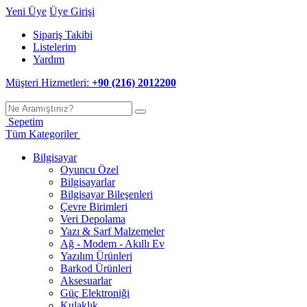
Yeni Üye
Üye Girişi
Sipariş Takibi
Listelerim
Yardım
Müşteri Hizmetleri:
+90 (216) 2012200
Sepetim
Tüm Kategoriler
Bilgisayar
Oyuncu Özel
Bilgisayarlar
Bilgisayar Bileşenleri
Çevre Birimleri
Veri Depolama
Yazı & Sarf Malzemeler
Ağ - Modem - Akıllı Ev
Yazılım Ürünleri
Barkod Ürünleri
Aksesuarlar
Güç Elektroniği
Kulaklık