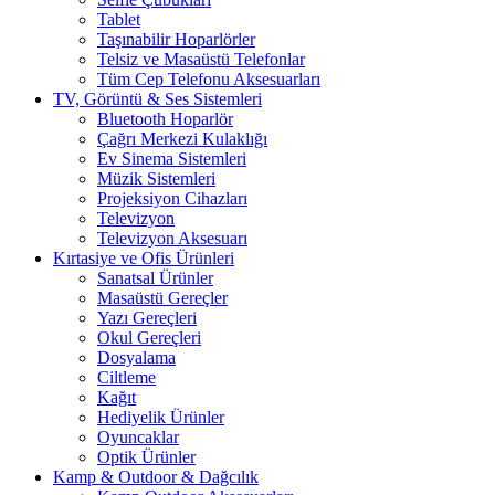
Tablet
Taşınabilir Hoparlörler
Telsiz ve Masaüstü Telefonlar
Tüm Cep Telefonu Aksesuarları
TV, Görüntü & Ses Sistemleri
Bluetooth Hoparlör
Çağrı Merkezi Kulaklığı
Ev Sinema Sistemleri
Müzik Sistemleri
Projeksiyon Cihazları
Televizyon
Televizyon Aksesuarı
Kırtasiye ve Ofis Ürünleri
Sanatsal Ürünler
Masaüstü Gereçler
Yazı Gereçleri
Okul Gereçleri
Dosyalama
Ciltleme
Kağıt
Hediyelik Ürünler
Oyuncaklar
Optik Ürünler
Kamp & Outdoor & Dağcılık