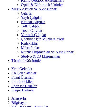
Kamp Outdoor Aksesuarları
Optik & Elektronik Ürünler
Müzik Aletleri ve Aksesuarları
Gitarlar
Yaylı Çalgılar
Nefesli Çalgılar
Telli Çalgılar
Tuşlu Çalgılar
Vurmalı Çalgılar
Çocuklar için Müzik Aletleri
Kulaklıklar
Mikrofonlar
Müzik Ekipmanları ve Aksesuarları
Stüdyo & DJ Ekipmanları
Tümünü Görüntüle
Yeni Gelenler
En Çok Satanlar
Fırsat Ürünleri
İndirimdekiler
Sponsor Ürünler
Kargo Bedava
Anasayfa
Bilgisayar
Ağ - Modem - Akıllı Ev