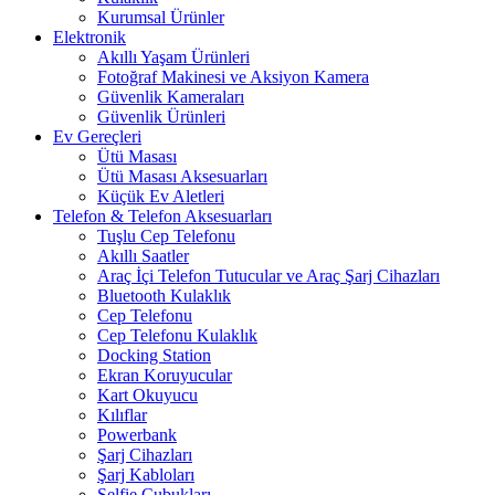
Kurumsal Ürünler
Elektronik
Akıllı Yaşam Ürünleri
Fotoğraf Makinesi ve Aksiyon Kamera
Güvenlik Kameraları
Güvenlik Ürünleri
Ev Gereçleri
Ütü Masası
Ütü Masası Aksesuarları
Küçük Ev Aletleri
Telefon & Telefon Aksesuarları
Tuşlu Cep Telefonu
Akıllı Saatler
Araç İçi Telefon Tutucular ve Araç Şarj Cihazları
Bluetooth Kulaklık
Cep Telefonu
Cep Telefonu Kulaklık
Docking Station
Ekran Koruyucular
Kart Okuyucu
Kılıflar
Powerbank
Şarj Cihazları
Şarj Kabloları
Selfie Çubukları