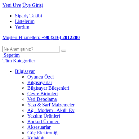
Yeni Üye
Üye Girişi
Sipariş Takibi
Listelerim
Yardım
Müşteri Hizmetleri:
+90 (216) 2012200
Sepetim
Tüm Kategoriler
Bilgisayar
Oyuncu Özel
Bilgisayarlar
Bilgisayar Bileşenleri
Çevre Birimleri
Veri Depolama
Yazı & Sarf Malzemeler
Ağ - Modem - Akıllı Ev
Yazılım Ürünleri
Barkod Ürünleri
Aksesuarlar
Güç Elektroniği
Kulaklık