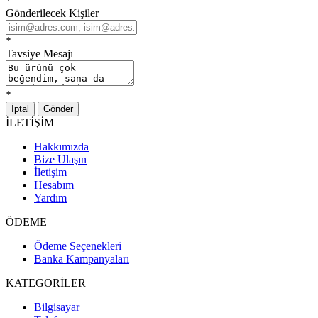
*
Gönderilecek Kişiler
*
Tavsiye Mesajı
*
İptal
Gönder
İLETİŞİM
Hakkımızda
Bize Ulaşın
İletişim
Hesabım
Yardım
ÖDEME
Ödeme Seçenekleri
Banka Kampanyaları
KATEGORİLER
Bilgisayar