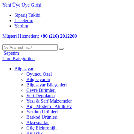
Yeni Üye
Üye Girişi
Sipariş Takibi
Listelerim
Yardım
Müşteri Hizmetleri:
+90 (216) 2012200
Sepetim
Tüm Kategoriler
Bilgisayar
Oyuncu Özel
Bilgisayarlar
Bilgisayar Bileşenleri
Çevre Birimleri
Veri Depolama
Yazı & Sarf Malzemeler
Ağ - Modem - Akıllı Ev
Yazılım Ürünleri
Barkod Ürünleri
Aksesuarlar
Güç Elektroniği
Kulaklık