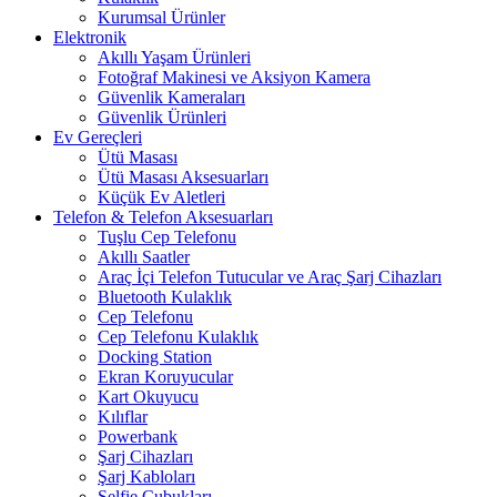
Kurumsal Ürünler
Elektronik
Akıllı Yaşam Ürünleri
Fotoğraf Makinesi ve Aksiyon Kamera
Güvenlik Kameraları
Güvenlik Ürünleri
Ev Gereçleri
Ütü Masası
Ütü Masası Aksesuarları
Küçük Ev Aletleri
Telefon & Telefon Aksesuarları
Tuşlu Cep Telefonu
Akıllı Saatler
Araç İçi Telefon Tutucular ve Araç Şarj Cihazları
Bluetooth Kulaklık
Cep Telefonu
Cep Telefonu Kulaklık
Docking Station
Ekran Koruyucular
Kart Okuyucu
Kılıflar
Powerbank
Şarj Cihazları
Şarj Kabloları
Selfie Çubukları