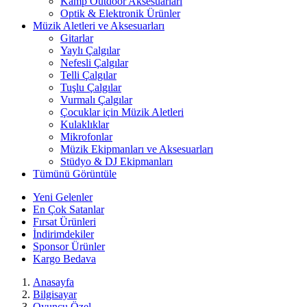
Kamp Outdoor Aksesuarları
Optik & Elektronik Ürünler
Müzik Aletleri ve Aksesuarları
Gitarlar
Yaylı Çalgılar
Nefesli Çalgılar
Telli Çalgılar
Tuşlu Çalgılar
Vurmalı Çalgılar
Çocuklar için Müzik Aletleri
Kulaklıklar
Mikrofonlar
Müzik Ekipmanları ve Aksesuarları
Stüdyo & DJ Ekipmanları
Tümünü Görüntüle
Yeni Gelenler
En Çok Satanlar
Fırsat Ürünleri
İndirimdekiler
Sponsor Ürünler
Kargo Bedava
Anasayfa
Bilgisayar
Oyuncu Özel