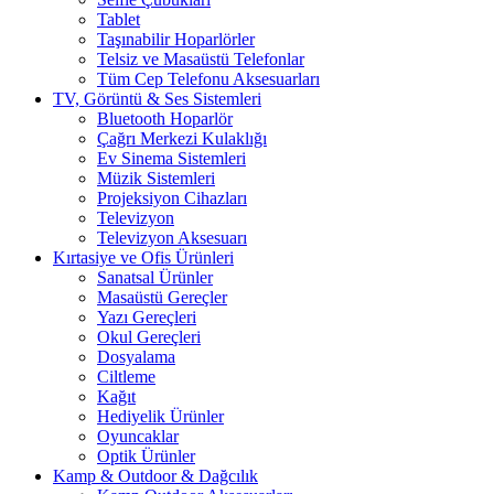
Tablet
Taşınabilir Hoparlörler
Telsiz ve Masaüstü Telefonlar
Tüm Cep Telefonu Aksesuarları
TV, Görüntü & Ses Sistemleri
Bluetooth Hoparlör
Çağrı Merkezi Kulaklığı
Ev Sinema Sistemleri
Müzik Sistemleri
Projeksiyon Cihazları
Televizyon
Televizyon Aksesuarı
Kırtasiye ve Ofis Ürünleri
Sanatsal Ürünler
Masaüstü Gereçler
Yazı Gereçleri
Okul Gereçleri
Dosyalama
Ciltleme
Kağıt
Hediyelik Ürünler
Oyuncaklar
Optik Ürünler
Kamp & Outdoor & Dağcılık