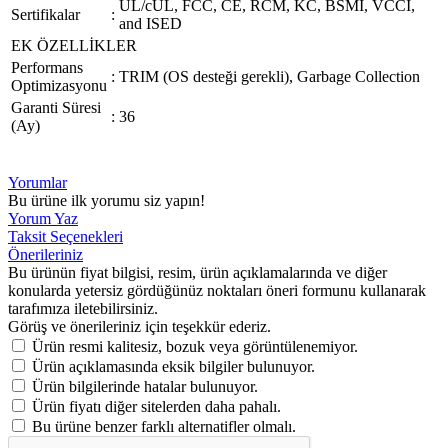
UL/cUL, FCC, CE, RCM, KC, BSMI, VCCI,
Sertifikalar
:
and ISED
EK ÖZELLİKLER
Performans
:
TRIM (OS desteği gerekli), Garbage Collection
Optimizasyonu
Garanti Süresi
:
36
(Ay)
Yorumlar
Bu ürüne ilk yorumu siz yapın!
Yorum Yaz
Taksit Seçenekleri
Önerileriniz
Bu ürünün fiyat bilgisi, resim, ürün açıklamalarında ve diğer
konularda yetersiz gördüğünüz noktaları öneri formunu kullanarak
tarafımıza iletebilirsiniz.
Görüş ve önerileriniz için teşekkür ederiz.
Ürün resmi kalitesiz, bozuk veya görüntülenemiyor.
Ürün açıklamasında eksik bilgiler bulunuyor.
Ürün bilgilerinde hatalar bulunuyor.
Ürün fiyatı diğer sitelerden daha pahalı.
Bu ürüne benzer farklı alternatifler olmalı.