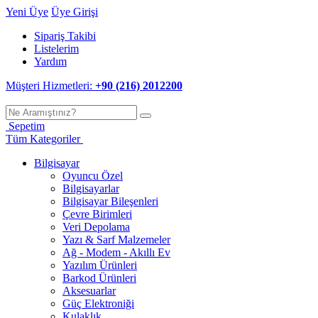
Yeni Üye
Üye Girişi
Sipariş Takibi
Listelerim
Yardım
Müşteri Hizmetleri:
+90 (216) 2012200
Sepetim
Tüm Kategoriler
Bilgisayar
Oyuncu Özel
Bilgisayarlar
Bilgisayar Bileşenleri
Çevre Birimleri
Veri Depolama
Yazı & Sarf Malzemeler
Ağ - Modem - Akıllı Ev
Yazılım Ürünleri
Barkod Ürünleri
Aksesuarlar
Güç Elektroniği
Kulaklık