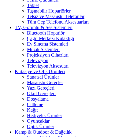
Tablet
Taşınabilir Hoparlörler
Telsiz ve Masaüstü Telefonlar
Tüm Cep Telefonu Aksesuarları
TV, Görüntü & Ses Sistemleri
Bluetooth Hoparlör
Çağrı Merkezi Kulaklığı
Ev Sinema Sistemleri
Müzik Sistemleri
Projeksiyon Cihazları
Televizyon
Televizyon Aksesuarı
Kırtasiye ve Ofis Ürünleri
Sanatsal Ürünler
Masaüstü Gereçler
Yazı Gereçleri
Okul Gereçleri
Dosyalama
Ciltleme
Kağıt
Hediyelik Ürünler
Oyuncaklar
Optik Ürünler
Kamp & Outdoor & Dağcılık