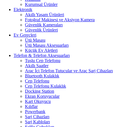
Kurumsal Ürünler
Elektronik
Akıllı Yaşam Ürünleri
Fotoğraf Makinesi ve Aksiyon Kamera
Güvenlik Kameraları
Güvenlik Ürünleri
Ev Gereçleri
Ütü Masası
Ütü Masası Aksesuarları
Küçük Ev Aletleri
Telefon & Telefon Aksesuarları
Tuşlu Cep Telefonu
Akıllı Saatler
Araç İçi Telefon Tutucular ve Araç Şarj Cihazları
Bluetooth Kulaklık
Cep Telefonu
Cep Telefonu Kulaklık
Docking Station
Ekran Koruyucular
Kart Okuyucu
Kılıflar
Powerbank
Şarj Cihazları
Şarj Kabloları
Selfie Çubukları