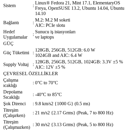
Linux® Fedora 21, Mint 17.1, ElementaryOS
Sistem
:
Freya, OpenSUSE 13.2, Ubuntu 14.04, Ubuntu
14.10
M.2: M.2 M soketi
Bağlantı
:
AIC: PCIe slotu
Hedef
Sunucu iş istasyonları
:
Uygulamalar
ve laptops
GÜÇ
128GB, 256GB, 512GB: 6.0 W
Güç Tüketimi
:
1024GB and AIC: 6.4 W
128GB, 256GB, 512GB, 1024GB: 3.3V ±5 %
Supply Voltaj
:
AIC: 12V ±5 %
ÇEVRESEL ÖZELLİKLER
Çalışma
:
0°C to 70°C
ıcaklığı
Depolama
:
-40°C to 85°C
Sıcaklığı
Şok Direnci
:
9.8 km/s2 {1000 G} (0.5 ms)
Titreşim
:
21 m/s2 {2.17 Grms} (Peak, 7 to 800 Hz)
(Çalışırken)
Titreşim
:
30 m/s2 {3.13 Grms} (Peak, 5 to 800 Hz)
(Çalışmazken)