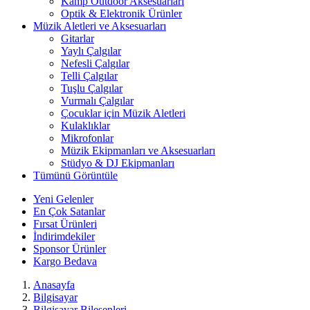
Kamp Outdoor Aksesuarları
Optik & Elektronik Ürünler
Müzik Aletleri ve Aksesuarları
Gitarlar
Yaylı Çalgılar
Nefesli Çalgılar
Telli Çalgılar
Tuşlu Çalgılar
Vurmalı Çalgılar
Çocuklar için Müzik Aletleri
Kulaklıklar
Mikrofonlar
Müzik Ekipmanları ve Aksesuarları
Stüdyo & DJ Ekipmanları
Tümünü Görüntüle
Yeni Gelenler
En Çok Satanlar
Fırsat Ürünleri
İndirimdekiler
Sponsor Ürünler
Kargo Bedava
Anasayfa
Bilgisayar
Bilgisayar Bileşenleri