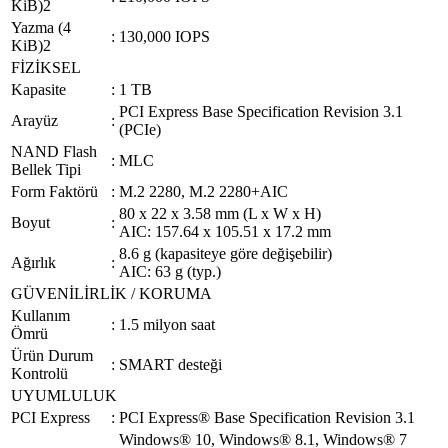
KiB)2
Yazma (4
:
130,000 IOPS
KiB)2
FİZİKSEL
Kapasite
:
1 TB
PCI Express Base Specification Revision 3.1
Arayüz
:
(PCIe)
NAND Flash
:
MLC
Bellek Tipi
Form Faktörü
:
M.2 2280, M.2 2280+AIC
80 x 22 x 3.58 mm (L x W x H)
Boyut
:
AIC: 157.64 x 105.51 x 17.2 mm
8.6 g (kapasiteye göre değişebilir)
Ağırlık
:
AIC: 63 g (typ.)
GÜVENİLİRLİK / KORUMA
Kullanım
:
1.5 milyon saat
Ömrü
Ürün Durum
:
SMART desteği
Kontrolü
UYUMLULUK
PCI Express
:
PCI Express® Base Specification Revision 3.1
Windows® 10, Windows® 8.1, Windows® 7