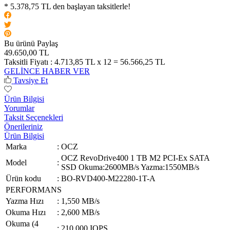
* 5.378,75 TL den başlayan taksitlerle!
Bu ürünü Paylaş
49.650,00 TL
Taksitli Fiyatı :
4.713,85 TL x 12 = 56.566,25 TL
GELİNCE HABER VER
Tavsiye Et
Ürün Bilgisi
Yorumlar
Taksit Seçenekleri
Önerileriniz
Ürün Bilgisi
Marka
:
OCZ
OCZ RevoDrive400 1 TB M2 PCI-Ex SATA
Model
:
SSD Okuma:2600MB/s Yazma:1550MB/s
Ürün kodu
:
BO-RVD400-M22280-1T-A
PERFORMANS
Yazma Hızı
:
1,550 MB/s
Okuma Hızı
:
2,600 MB/s
Okuma (4
:
210,000 IOPS