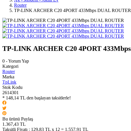
Router
TP-LINK ARCHER C20 4PORT 433Mbps DUAL ROUTER
TP-LINK ARCHER C20 4PORT 433Mbp
0 - Yorum Yap
Kategori
Router
Marka
TpLink
Stok Kodu
2614301
* 148,14 TL den başlayan taksitlerle!
Bu ürünü Paylaş
1.367,43 TL
Taksitli Fiyatı :
129,83 TL x 12 = 1.557,91 TL