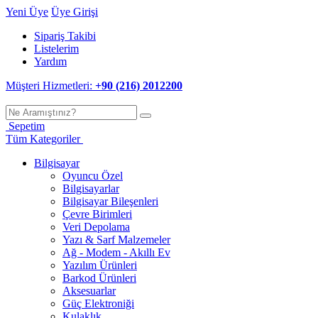
Yeni Üye
Üye Girişi
Sipariş Takibi
Listelerim
Yardım
Müşteri Hizmetleri:
+90 (216) 2012200
Sepetim
Tüm Kategoriler
Bilgisayar
Oyuncu Özel
Bilgisayarlar
Bilgisayar Bileşenleri
Çevre Birimleri
Veri Depolama
Yazı & Sarf Malzemeler
Ağ - Modem - Akıllı Ev
Yazılım Ürünleri
Barkod Ürünleri
Aksesuarlar
Güç Elektroniği
Kulaklık