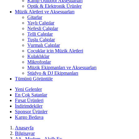
Kamp Outdoor Aksesuarları
Optik & Elektronik Ürünler
Müzik Aletleri ve Aksesuarları
Gitarlar
Yaylı Çalgılar
Nefesli Çalgılar
Telli Çalgılar
Tuşlu Çalgılar
Vurmalı Çalgılar
Çocuklar için Müzik Aletleri
Kulaklıklar
Mikrofonlar
Müzik Ekipmanları ve Aksesuarları
Stüdyo & DJ Ekipmanları
Tümünü Görüntüle
Yeni Gelenler
En Çok Satanlar
Fırsat Ürünleri
İndirimdekiler
Sponsor Ürünler
Kargo Bedava
Anasayfa
Bilgisayar
Ağ - Modem - Akıllı Ev