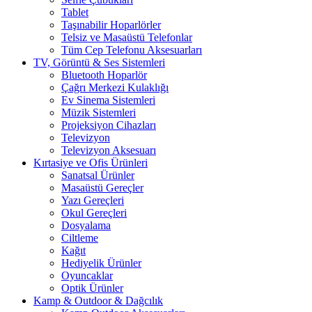
Tablet
Taşınabilir Hoparlörler
Telsiz ve Masaüstü Telefonlar
Tüm Cep Telefonu Aksesuarları
TV, Görüntü & Ses Sistemleri
Bluetooth Hoparlör
Çağrı Merkezi Kulaklığı
Ev Sinema Sistemleri
Müzik Sistemleri
Projeksiyon Cihazları
Televizyon
Televizyon Aksesuarı
Kırtasiye ve Ofis Ürünleri
Sanatsal Ürünler
Masaüstü Gereçler
Yazı Gereçleri
Okul Gereçleri
Dosyalama
Ciltleme
Kağıt
Hediyelik Ürünler
Oyuncaklar
Optik Ürünler
Kamp & Outdoor & Dağcılık