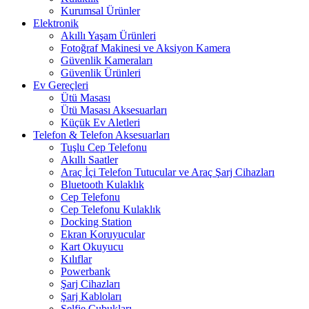
Kurumsal Ürünler
Elektronik
Akıllı Yaşam Ürünleri
Fotoğraf Makinesi ve Aksiyon Kamera
Güvenlik Kameraları
Güvenlik Ürünleri
Ev Gereçleri
Ütü Masası
Ütü Masası Aksesuarları
Küçük Ev Aletleri
Telefon & Telefon Aksesuarları
Tuşlu Cep Telefonu
Akıllı Saatler
Araç İçi Telefon Tutucular ve Araç Şarj Cihazları
Bluetooth Kulaklık
Cep Telefonu
Cep Telefonu Kulaklık
Docking Station
Ekran Koruyucular
Kart Okuyucu
Kılıflar
Powerbank
Şarj Cihazları
Şarj Kabloları
Selfie Çubukları