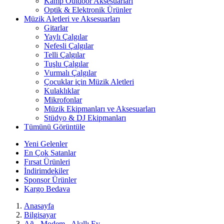
Kamp Outdoor Aksesuarları
Optik & Elektronik Ürünler
Müzik Aletleri ve Aksesuarları
Gitarlar
Yaylı Çalgılar
Nefesli Çalgılar
Telli Çalgılar
Tuşlu Çalgılar
Vurmalı Çalgılar
Çocuklar için Müzik Aletleri
Kulaklıklar
Mikrofonlar
Müzik Ekipmanları ve Aksesuarları
Stüdyo & DJ Ekipmanları
Tümünü Görüntüle
Yeni Gelenler
En Çok Satanlar
Fırsat Ürünleri
İndirimdekiler
Sponsor Ürünler
Kargo Bedava
Anasayfa
Bilgisayar
Ağ - Modem - Akıllı Ev