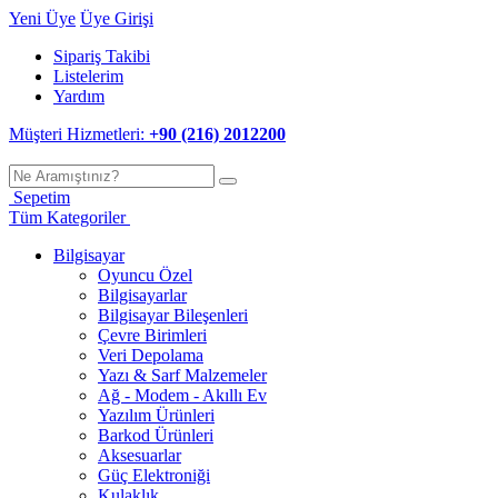
Yeni Üye
Üye Girişi
Sipariş Takibi
Listelerim
Yardım
Müşteri Hizmetleri:
+90 (216) 2012200
Sepetim
Tüm Kategoriler
Bilgisayar
Oyuncu Özel
Bilgisayarlar
Bilgisayar Bileşenleri
Çevre Birimleri
Veri Depolama
Yazı & Sarf Malzemeler
Ağ - Modem - Akıllı Ev
Yazılım Ürünleri
Barkod Ürünleri
Aksesuarlar
Güç Elektroniği
Kulaklık