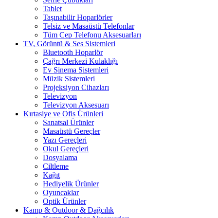
Tablet
Taşınabilir Hoparlörler
Telsiz ve Masaüstü Telefonlar
Tüm Cep Telefonu Aksesuarları
TV, Görüntü & Ses Sistemleri
Bluetooth Hoparlör
Çağrı Merkezi Kulaklığı
Ev Sinema Sistemleri
Müzik Sistemleri
Projeksiyon Cihazları
Televizyon
Televizyon Aksesuarı
Kırtasiye ve Ofis Ürünleri
Sanatsal Ürünler
Masaüstü Gereçler
Yazı Gereçleri
Okul Gereçleri
Dosyalama
Ciltleme
Kağıt
Hediyelik Ürünler
Oyuncaklar
Optik Ürünler
Kamp & Outdoor & Dağcılık