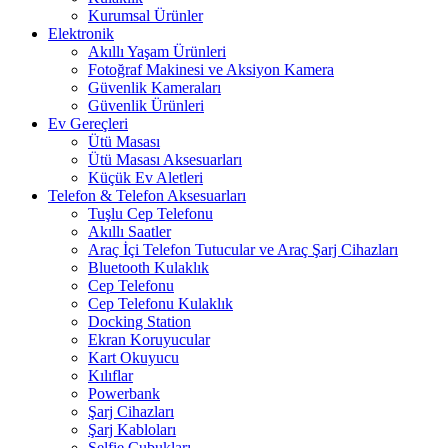
Kurumsal Ürünler
Elektronik
Akıllı Yaşam Ürünleri
Fotoğraf Makinesi ve Aksiyon Kamera
Güvenlik Kameraları
Güvenlik Ürünleri
Ev Gereçleri
Ütü Masası
Ütü Masası Aksesuarları
Küçük Ev Aletleri
Telefon & Telefon Aksesuarları
Tuşlu Cep Telefonu
Akıllı Saatler
Araç İçi Telefon Tutucular ve Araç Şarj Cihazları
Bluetooth Kulaklık
Cep Telefonu
Cep Telefonu Kulaklık
Docking Station
Ekran Koruyucular
Kart Okuyucu
Kılıflar
Powerbank
Şarj Cihazları
Şarj Kabloları
Selfie Çubukları