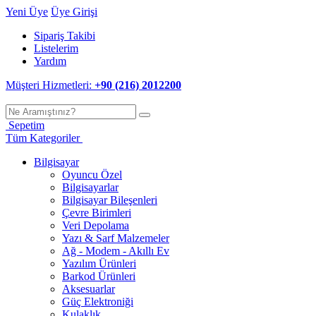
Yeni Üye
Üye Girişi
Sipariş Takibi
Listelerim
Yardım
Müşteri Hizmetleri:
+90 (216) 2012200
Sepetim
Tüm Kategoriler
Bilgisayar
Oyuncu Özel
Bilgisayarlar
Bilgisayar Bileşenleri
Çevre Birimleri
Veri Depolama
Yazı & Sarf Malzemeler
Ağ - Modem - Akıllı Ev
Yazılım Ürünleri
Barkod Ürünleri
Aksesuarlar
Güç Elektroniği
Kulaklık