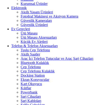
Kurumsal Ürünler
Elektronik
Akıllı Yaşam Ürünleri
Fotoğraf Makinesi ve Aksiyon Kamera
Güvenlik Kameraları
Güvenlik Ürünleri
Ev Gereçleri
Ütü Masası
Ütü Masası Aksesuarları
Küçük Ev Aletleri
Telefon & Telefon Aksesuarları
Tuşlu Cep Telefonu
Akıllı Saatler
Araç İçi Telefon Tutucular ve Araç Şarj Cihazları
Bluetooth Kulaklık
Cep Telefonu
Cep Telefonu Kulaklık
Docking Station
Ekran Koruyucular
Kart Okuyucu
Kılıflar
Powerbank
Şarj Cihazları
Şarj Kabloları
Selfie Çubukları