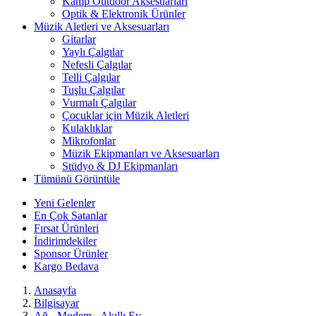
Kamp Outdoor Aksesuarları
Optik & Elektronik Ürünler
Müzik Aletleri ve Aksesuarları
Gitarlar
Yaylı Çalgılar
Nefesli Çalgılar
Telli Çalgılar
Tuşlu Çalgılar
Vurmalı Çalgılar
Çocuklar için Müzik Aletleri
Kulaklıklar
Mikrofonlar
Müzik Ekipmanları ve Aksesuarları
Stüdyo & DJ Ekipmanları
Tümünü Görüntüle
Yeni Gelenler
En Çok Satanlar
Fırsat Ürünleri
İndirimdekiler
Sponsor Ürünler
Kargo Bedava
Anasayfa
Bilgisayar
Ağ - Modem - Akıllı Ev