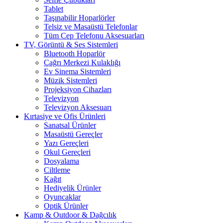
Tablet
Taşınabilir Hoparlörler
Telsiz ve Masaüstü Telefonlar
Tüm Cep Telefonu Aksesuarları
TV, Görüntü & Ses Sistemleri
Bluetooth Hoparlör
Çağrı Merkezi Kulaklığı
Ev Sinema Sistemleri
Müzik Sistemleri
Projeksiyon Cihazları
Televizyon
Televizyon Aksesuarı
Kırtasiye ve Ofis Ürünleri
Sanatsal Ürünler
Masaüstü Gereçler
Yazı Gereçleri
Okul Gereçleri
Dosyalama
Ciltleme
Kağıt
Hediyelik Ürünler
Oyuncaklar
Optik Ürünler
Kamp & Outdoor & Dağcılık