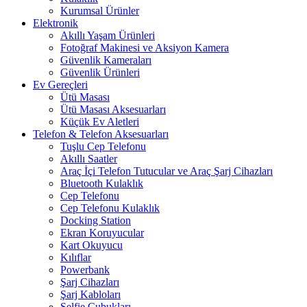
Kurumsal Ürünler
Elektronik
Akıllı Yaşam Ürünleri
Fotoğraf Makinesi ve Aksiyon Kamera
Güvenlik Kameraları
Güvenlik Ürünleri
Ev Gereçleri
Ütü Masası
Ütü Masası Aksesuarları
Küçük Ev Aletleri
Telefon & Telefon Aksesuarları
Tuşlu Cep Telefonu
Akıllı Saatler
Araç İçi Telefon Tutucular ve Araç Şarj Cihazları
Bluetooth Kulaklık
Cep Telefonu
Cep Telefonu Kulaklık
Docking Station
Ekran Koruyucular
Kart Okuyucu
Kılıflar
Powerbank
Şarj Cihazları
Şarj Kabloları
Selfie Çubukları