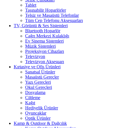
Tablet
Taşınabilir Hoparlörler
Telsiz ve Masaüstü Telefonlar
Tüm Cep Telefonu Aksesuarları
TV, Görüntü & Ses Sistemleri
Bluetooth Hoparlör
Çağrı Merkezi Kulaklığı
Ev Sinema Sistemleri
Müzik Sistemleri
Projeksiyon Cihazları
Televizyon
Televizyon Aksesuarı
Kırtasiye ve Ofis Ürünleri
Sanatsal Ürünler
Masaüstü Gereçler
Yazı Gereçleri
Okul Gereçleri
Dosyalama
Ciltleme
Kağıt
Hediyelik Ürünler
Oyuncaklar
Optik Ürünler
Kamp & Outdoor & Dağcılık