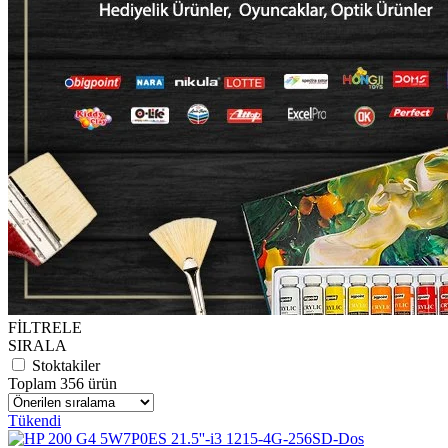
FİLTRELE
SIRALA
Stoktakiler
Toplam 356 ürün
Tükendi