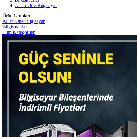
All-in-One-Bilgisayar
Ürün Grupları
All-in-One-Bilgisayar
Bilgisayarlar
Tüm Kategoriler