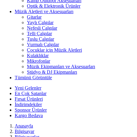
Kamp Outdoor Aksesuarları
Optik & Elektronik Ürünler
Müzik Aletleri ve Aksesuarları
Gitarlar
Yaylı Çalgılar
Nefesli Çalgılar
Telli Çalgılar
Tuşlu Çalgılar
Vurmalı Çalgılar
Çocuklar için Müzik Aletleri
Kulaklıklar
Mikrofonlar
Müzik Ekipmanları ve Aksesuarları
Stüdyo & DJ Ekipmanları
Tümünü Görüntüle
Yeni Gelenler
En Çok Satanlar
Fırsat Ürünleri
İndirimdekiler
Sponsor Ürünler
Kargo Bedava
Anasayfa
Bilgisayar
Bilgisayarlar