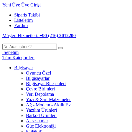
Yeni Üye
Üye Girişi
Sipariş Takibi
Listelerim
Yardım
Müşteri Hizmetleri:
+90 (216) 2012200
Sepetim
Tüm Kategoriler
Bilgisayar
Oyuncu Özel
Bilgisayarlar
Bilgisayar Bileşenleri
Çevre Birimleri
Veri Depolama
Yazı & Sarf Malzemeler
Ağ - Modem - Akıllı Ev
Yazılım Ürünleri
Barkod Ürünleri
Aksesuarlar
Güç Elektroniği
Kulaklık