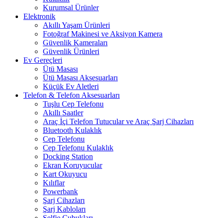
Kurumsal Ürünler
Elektronik
Akıllı Yaşam Ürünleri
Fotoğraf Makinesi ve Aksiyon Kamera
Güvenlik Kameraları
Güvenlik Ürünleri
Ev Gereçleri
Ütü Masası
Ütü Masası Aksesuarları
Küçük Ev Aletleri
Telefon & Telefon Aksesuarları
Tuşlu Cep Telefonu
Akıllı Saatler
Araç İçi Telefon Tutucular ve Araç Şarj Cihazları
Bluetooth Kulaklık
Cep Telefonu
Cep Telefonu Kulaklık
Docking Station
Ekran Koruyucular
Kart Okuyucu
Kılıflar
Powerbank
Şarj Cihazları
Şarj Kabloları
Selfie Çubukları