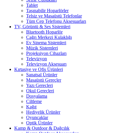
Tablet
Taşınabilir Hoparlörler
Telsiz ve Masaüstü Telefonlar
Tüm Cep Telefonu Aksesuarları
TV, Görüntü & Ses Sistemleri
Bluetooth Hoparlör
Çağrı Merkezi Kulaklığı
Ev Sinema Sistemleri
Müzik Sistemleri
Projeksiyon Cihazları
Televizyon
Televizyon Aksesuarı
Kırtasiye ve Ofis Ürünleri
Sanatsal Ürünler
Masaüstü Gereçler
Yazı Gereçleri
Okul Gereçleri
Dosyalama
Ciltleme
Kağıt
Hediyelik Ürünler
Oyuncaklar
Optik Ürünler
Kamp & Outdoor & Dağcılık