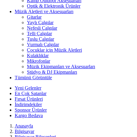
Kamp Outdoor Aksesuarları
Optik & Elektronik Ürünler
Müzik Aletleri ve Aksesuarları
Gitarlar
Yaylı Çalgılar
Nefesli Çalgılar
Telli Çalgılar
Tuşlu Çalgılar
Vurmalı Çalgılar
Çocuklar için Müzik Aletleri
Kulaklıklar
Mikrofonlar
Müzik Ekipmanları ve Aksesuarları
Stüdyo & DJ Ekipmanları
Tümünü Görüntüle
Yeni Gelenler
En Çok Satanlar
Fırsat Ürünleri
İndirimdekiler
Sponsor Ürünler
Kargo Bedava
Anasayfa
Bilgisayar
Bilgisayar Bileşenleri