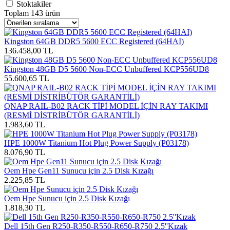
Stoktakiler
Toplam 143 ürün
Kingston 64GB DDR5 5600 ECC Registered (64HAI)
136.458,00 TL
Kingston 48GB D5 5600 Non-ECC Unbuffered KCP556UD8
55.600,65 TL
QNAP RAIL-B02 RACK TİPİ MODEL İÇİN RAY TAKIMI
(RESMİ DİSTRİBÜTÖR GARANTİLİ)
1.983,60 TL
HPE 1000W Titanium Hot Plug Power Supply (P03178)
8.076,90 TL
Oem Hpe Gen11 Sunucu için 2.5 Disk Kızağı
2.225,85 TL
Oem Hpe Sunucu için 2.5 Disk Kızağı
1.818,30 TL
Dell 15th Gen R250-R350-R550-R650-R750 2.5''Kızak