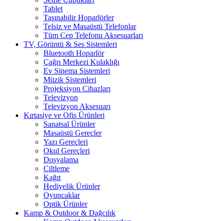
Tablet
Taşınabilir Hoparlörler
Telsiz ve Masaüstü Telefonlar
Tüm Cep Telefonu Aksesuarları
TV, Görüntü & Ses Sistemleri
Bluetooth Hoparlör
Çağrı Merkezi Kulaklığı
Ev Sinema Sistemleri
Müzik Sistemleri
Projeksiyon Cihazları
Televizyon
Televizyon Aksesuarı
Kırtasiye ve Ofis Ürünleri
Sanatsal Ürünler
Masaüstü Gereçler
Yazı Gereçleri
Okul Gereçleri
Dosyalama
Ciltleme
Kağıt
Hediyelik Ürünler
Oyuncaklar
Optik Ürünler
Kamp & Outdoor & Dağcılık