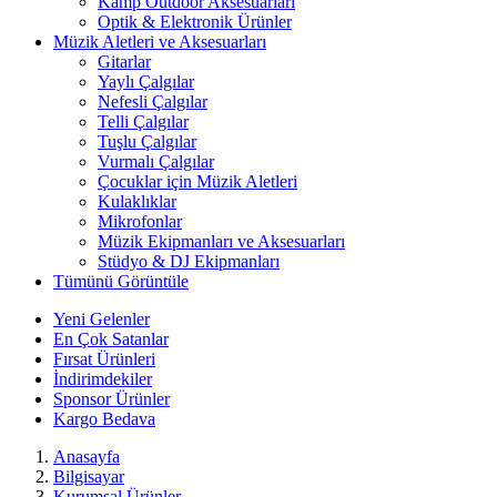
Kamp Outdoor Aksesuarları
Optik & Elektronik Ürünler
Müzik Aletleri ve Aksesuarları
Gitarlar
Yaylı Çalgılar
Nefesli Çalgılar
Telli Çalgılar
Tuşlu Çalgılar
Vurmalı Çalgılar
Çocuklar için Müzik Aletleri
Kulaklıklar
Mikrofonlar
Müzik Ekipmanları ve Aksesuarları
Stüdyo & DJ Ekipmanları
Tümünü Görüntüle
Yeni Gelenler
En Çok Satanlar
Fırsat Ürünleri
İndirimdekiler
Sponsor Ürünler
Kargo Bedava
Anasayfa
Bilgisayar
Kurumsal Ürünler