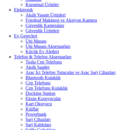
Kurumsal Ürünler
Elektronik
Akıllı Yaşam Ürünleri
Fotoğraf Makinesi ve Aksiyon Kamera
Güvenlik Kameraları
Güvenlik Ürünleri
Ev Gereçleri
Ütü Masası
Ütü Masası Aksesuarları
Küçük Ev Aletleri
Telefon & Telefon Aksesuarları
Tuşlu Cep Telefonu
Akıllı Saatler
Araç İçi Telefon Tutucular ve Araç Şarj Cihazları
Bluetooth Kulaklık
Cep Telefonu
Cep Telefonu Kulaklık
Docking Station
Ekran Koruyucular
Kart Okuyucu
Kılıflar
Powerbank
Şarj Cihazları
Şarj Kabloları
Selfie Çubukları