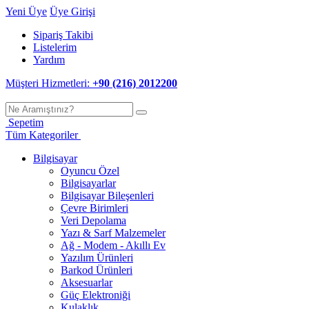
Yeni Üye
Üye Girişi
Sipariş Takibi
Listelerim
Yardım
Müşteri Hizmetleri:
+90 (216) 2012200
Sepetim
Tüm Kategoriler
Bilgisayar
Oyuncu Özel
Bilgisayarlar
Bilgisayar Bileşenleri
Çevre Birimleri
Veri Depolama
Yazı & Sarf Malzemeler
Ağ - Modem - Akıllı Ev
Yazılım Ürünleri
Barkod Ürünleri
Aksesuarlar
Güç Elektroniği
Kulaklık