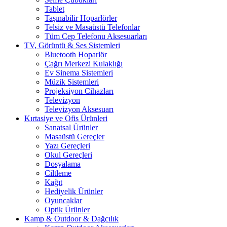
Tablet
Taşınabilir Hoparlörler
Telsiz ve Masaüstü Telefonlar
Tüm Cep Telefonu Aksesuarları
TV, Görüntü & Ses Sistemleri
Bluetooth Hoparlör
Çağrı Merkezi Kulaklığı
Ev Sinema Sistemleri
Müzik Sistemleri
Projeksiyon Cihazları
Televizyon
Televizyon Aksesuarı
Kırtasiye ve Ofis Ürünleri
Sanatsal Ürünler
Masaüstü Gereçler
Yazı Gereçleri
Okul Gereçleri
Dosyalama
Ciltleme
Kağıt
Hediyelik Ürünler
Oyuncaklar
Optik Ürünler
Kamp & Outdoor & Dağcılık