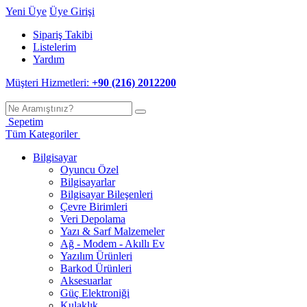
Yeni Üye
Üye Girişi
Sipariş Takibi
Listelerim
Yardım
Müşteri Hizmetleri:
+90 (216) 2012200
Sepetim
Tüm Kategoriler
Bilgisayar
Oyuncu Özel
Bilgisayarlar
Bilgisayar Bileşenleri
Çevre Birimleri
Veri Depolama
Yazı & Sarf Malzemeler
Ağ - Modem - Akıllı Ev
Yazılım Ürünleri
Barkod Ürünleri
Aksesuarlar
Güç Elektroniği
Kulaklık