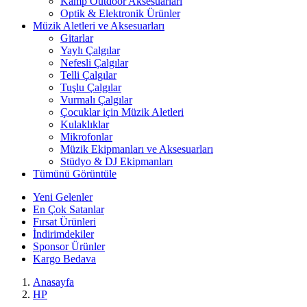
Kamp Outdoor Aksesuarları
Optik & Elektronik Ürünler
Müzik Aletleri ve Aksesuarları
Gitarlar
Yaylı Çalgılar
Nefesli Çalgılar
Telli Çalgılar
Tuşlu Çalgılar
Vurmalı Çalgılar
Çocuklar için Müzik Aletleri
Kulaklıklar
Mikrofonlar
Müzik Ekipmanları ve Aksesuarları
Stüdyo & DJ Ekipmanları
Tümünü Görüntüle
Yeni Gelenler
En Çok Satanlar
Fırsat Ürünleri
İndirimdekiler
Sponsor Ürünler
Kargo Bedava
Anasayfa
HP