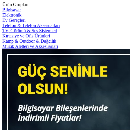
Ürün Grupları
Bilgisayar
Elektronik
Ev Gereçleri
Telefon & Telefon Aksesuarları
TV, Görüntü & Ses Sistemleri
Kırtasiye ve Ofis Ürünleri
Kamp & Outdoor & Dağcılık
Müzik Aletleri ve Aksesuarları