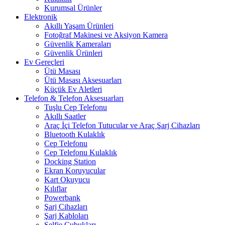
Kurumsal Ürünler
Elektronik
Akıllı Yaşam Ürünleri
Fotoğraf Makinesi ve Aksiyon Kamera
Güvenlik Kameraları
Güvenlik Ürünleri
Ev Gereçleri
Ütü Masası
Ütü Masası Aksesuarları
Küçük Ev Aletleri
Telefon & Telefon Aksesuarları
Tuşlu Cep Telefonu
Akıllı Saatler
Araç İçi Telefon Tutucular ve Araç Şarj Cihazları
Bluetooth Kulaklık
Cep Telefonu
Cep Telefonu Kulaklık
Docking Station
Ekran Koruyucular
Kart Okuyucu
Kılıflar
Powerbank
Şarj Cihazları
Şarj Kabloları
Selfie Çubukları