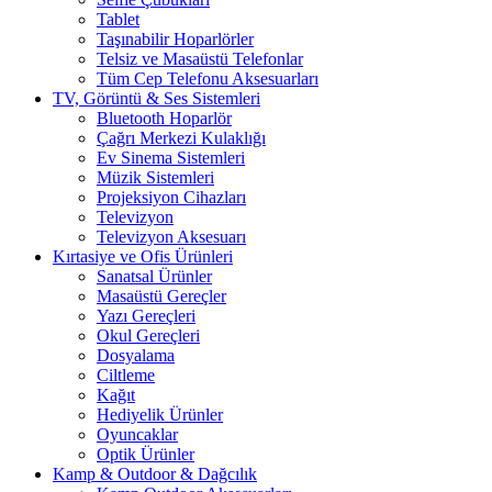
Tablet
Taşınabilir Hoparlörler
Telsiz ve Masaüstü Telefonlar
Tüm Cep Telefonu Aksesuarları
TV, Görüntü & Ses Sistemleri
Bluetooth Hoparlör
Çağrı Merkezi Kulaklığı
Ev Sinema Sistemleri
Müzik Sistemleri
Projeksiyon Cihazları
Televizyon
Televizyon Aksesuarı
Kırtasiye ve Ofis Ürünleri
Sanatsal Ürünler
Masaüstü Gereçler
Yazı Gereçleri
Okul Gereçleri
Dosyalama
Ciltleme
Kağıt
Hediyelik Ürünler
Oyuncaklar
Optik Ürünler
Kamp & Outdoor & Dağcılık