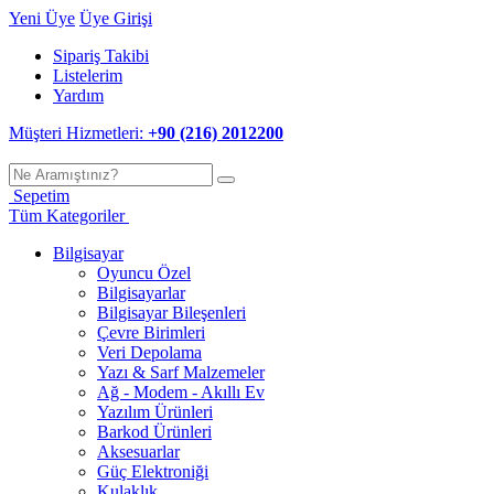
Yeni Üye
Üye Girişi
Sipariş Takibi
Listelerim
Yardım
Müşteri Hizmetleri:
+90 (216) 2012200
Sepetim
Tüm Kategoriler
Bilgisayar
Oyuncu Özel
Bilgisayarlar
Bilgisayar Bileşenleri
Çevre Birimleri
Veri Depolama
Yazı & Sarf Malzemeler
Ağ - Modem - Akıllı Ev
Yazılım Ürünleri
Barkod Ürünleri
Aksesuarlar
Güç Elektroniği
Kulaklık