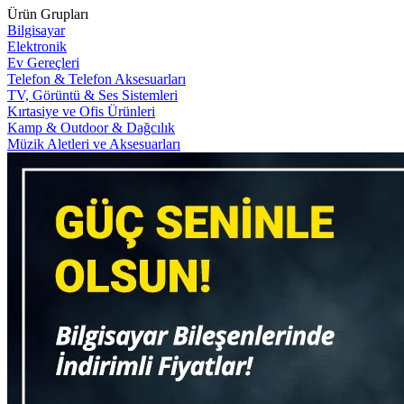
Ürün Grupları
Bilgisayar
Elektronik
Ev Gereçleri
Telefon & Telefon Aksesuarları
TV, Görüntü & Ses Sistemleri
Kırtasiye ve Ofis Ürünleri
Kamp & Outdoor & Dağcılık
Müzik Aletleri ve Aksesuarları