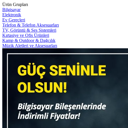
Ürün Grupları
Bilgisayar
Elektronik
Ev Gereçleri
Telefon & Telefon Aksesuarları
TV, Görüntü & Ses Sistemleri
Kırtasiye ve Ofis Ürünleri
Kamp & Outdoor & Dağcılık
Müzik Aletleri ve Aksesuarları