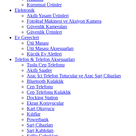
Kurumsal Ürünler
Elektronik
Akıllı Yaşam Ürünleri
Fotoğraf Makinesi ve Aksiyon Kamera
Güvenlik Kameraları
Güvenlik Ürünleri
Ev Gereçleri
Ütü Masası
Ütü Masası Aksesuarları
Küçük Ev Aletleri
Telefon & Telefon Aksesuarları
Tuşlu Cep Telefonu
Akıllı Saatler
Araç İçi Telefon Tutucular ve Araç Şarj Cihazları
Bluetooth Kulaklık
Cep Telefonu
Cep Telefonu Kulaklık
Docking Station
Ekran Koruyucular
Kart Okuyucu
Kılıflar
Powerbank
Şarj Cihazları
Şarj Kabloları
Selfie Çubukları