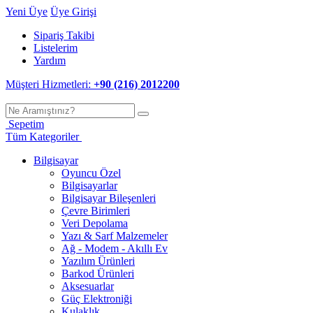
Yeni Üye
Üye Girişi
Sipariş Takibi
Listelerim
Yardım
Müşteri Hizmetleri:
+90 (216) 2012200
Sepetim
Tüm Kategoriler
Bilgisayar
Oyuncu Özel
Bilgisayarlar
Bilgisayar Bileşenleri
Çevre Birimleri
Veri Depolama
Yazı & Sarf Malzemeler
Ağ - Modem - Akıllı Ev
Yazılım Ürünleri
Barkod Ürünleri
Aksesuarlar
Güç Elektroniği
Kulaklık