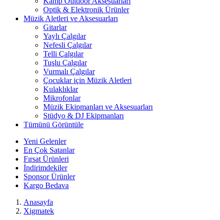
Kamp Outdoor Aksesuarları
Optik & Elektronik Ürünler
Müzik Aletleri ve Aksesuarları
Gitarlar
Yaylı Çalgılar
Nefesli Çalgılar
Telli Çalgılar
Tuşlu Çalgılar
Vurmalı Çalgılar
Çocuklar için Müzik Aletleri
Kulaklıklar
Mikrofonlar
Müzik Ekipmanları ve Aksesuarları
Stüdyo & DJ Ekipmanları
Tümünü Görüntüle
Yeni Gelenler
En Çok Satanlar
Fırsat Ürünleri
İndirimdekiler
Sponsor Ürünler
Kargo Bedava
Anasayfa
Xigmatek