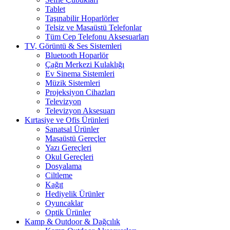
Tablet
Taşınabilir Hoparlörler
Telsiz ve Masaüstü Telefonlar
Tüm Cep Telefonu Aksesuarları
TV, Görüntü & Ses Sistemleri
Bluetooth Hoparlör
Çağrı Merkezi Kulaklığı
Ev Sinema Sistemleri
Müzik Sistemleri
Projeksiyon Cihazları
Televizyon
Televizyon Aksesuarı
Kırtasiye ve Ofis Ürünleri
Sanatsal Ürünler
Masaüstü Gereçler
Yazı Gereçleri
Okul Gereçleri
Dosyalama
Ciltleme
Kağıt
Hediyelik Ürünler
Oyuncaklar
Optik Ürünler
Kamp & Outdoor & Dağcılık