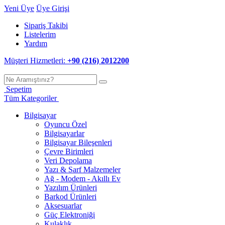
Yeni Üye
Üye Girişi
Sipariş Takibi
Listelerim
Yardım
Müşteri Hizmetleri:
+90 (216) 2012200
Sepetim
Tüm Kategoriler
Bilgisayar
Oyuncu Özel
Bilgisayarlar
Bilgisayar Bileşenleri
Çevre Birimleri
Veri Depolama
Yazı & Sarf Malzemeler
Ağ - Modem - Akıllı Ev
Yazılım Ürünleri
Barkod Ürünleri
Aksesuarlar
Güç Elektroniği
Kulaklık