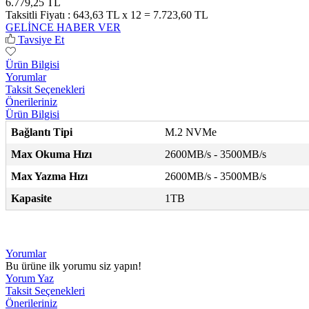
6.779,25 TL
Taksitli Fiyatı :
643,63 TL x 12 = 7.723,60 TL
GELİNCE HABER VER
Tavsiye Et
Ürün Bilgisi
Yorumlar
Taksit Seçenekleri
Önerileriniz
Ürün Bilgisi
Bağlantı Tipi
M.2 NVMe
Max Okuma Hızı
2600MB/s - 3500MB/s
Max Yazma Hızı
2600MB/s - 3500MB/s
Kapasite
1TB
Yorumlar
Bu ürüne ilk yorumu siz yapın!
Yorum Yaz
Taksit Seçenekleri
Önerileriniz