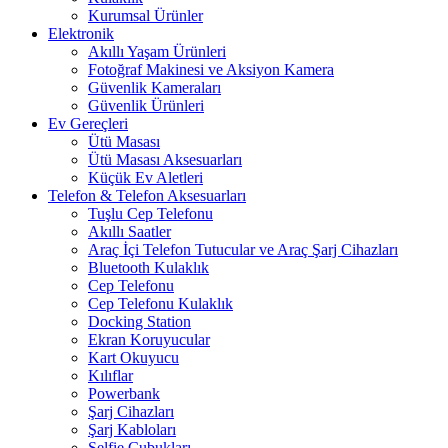
Kurumsal Ürünler
Elektronik
Akıllı Yaşam Ürünleri
Fotoğraf Makinesi ve Aksiyon Kamera
Güvenlik Kameraları
Güvenlik Ürünleri
Ev Gereçleri
Ütü Masası
Ütü Masası Aksesuarları
Küçük Ev Aletleri
Telefon & Telefon Aksesuarları
Tuşlu Cep Telefonu
Akıllı Saatler
Araç İçi Telefon Tutucular ve Araç Şarj Cihazları
Bluetooth Kulaklık
Cep Telefonu
Cep Telefonu Kulaklık
Docking Station
Ekran Koruyucular
Kart Okuyucu
Kılıflar
Powerbank
Şarj Cihazları
Şarj Kabloları
Selfie Çubukları