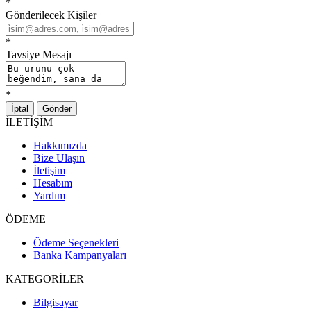
*
Gönderilecek Kişiler
*
Tavsiye Mesajı
*
İptal
Gönder
İLETİŞİM
Hakkımızda
Bize Ulaşın
İletişim
Hesabım
Yardım
ÖDEME
Ödeme Seçenekleri
Banka Kampanyaları
KATEGORİLER
Bilgisayar