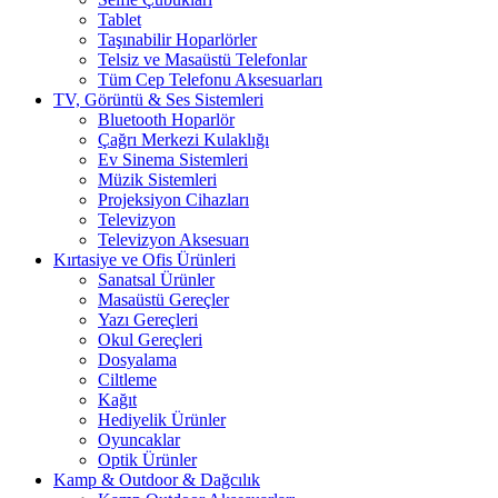
Tablet
Taşınabilir Hoparlörler
Telsiz ve Masaüstü Telefonlar
Tüm Cep Telefonu Aksesuarları
TV, Görüntü & Ses Sistemleri
Bluetooth Hoparlör
Çağrı Merkezi Kulaklığı
Ev Sinema Sistemleri
Müzik Sistemleri
Projeksiyon Cihazları
Televizyon
Televizyon Aksesuarı
Kırtasiye ve Ofis Ürünleri
Sanatsal Ürünler
Masaüstü Gereçler
Yazı Gereçleri
Okul Gereçleri
Dosyalama
Ciltleme
Kağıt
Hediyelik Ürünler
Oyuncaklar
Optik Ürünler
Kamp & Outdoor & Dağcılık