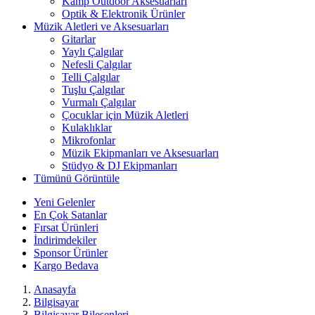
Kamp Outdoor Aksesuarları
Optik & Elektronik Ürünler
Müzik Aletleri ve Aksesuarları
Gitarlar
Yaylı Çalgılar
Nefesli Çalgılar
Telli Çalgılar
Tuşlu Çalgılar
Vurmalı Çalgılar
Çocuklar için Müzik Aletleri
Kulaklıklar
Mikrofonlar
Müzik Ekipmanları ve Aksesuarları
Stüdyo & DJ Ekipmanları
Tümünü Görüntüle
Yeni Gelenler
En Çok Satanlar
Fırsat Ürünleri
İndirimdekiler
Sponsor Ürünler
Kargo Bedava
Anasayfa
Bilgisayar
Bilgisayar Bileşenleri