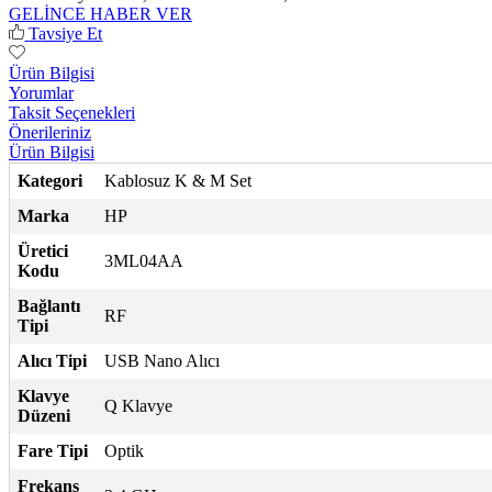
GELİNCE HABER VER
Tavsiye Et
Ürün Bilgisi
Yorumlar
Taksit Seçenekleri
Önerileriniz
Ürün Bilgisi
Kategori
Kablosuz K & M Set
Marka
HP
Üretici
3ML04AA
Kodu
Bağlantı
RF
Tipi
Alıcı Tipi
USB Nano Alıcı
Klavye
Q Klavye
Düzeni
Fare Tipi
Optik
Frekans