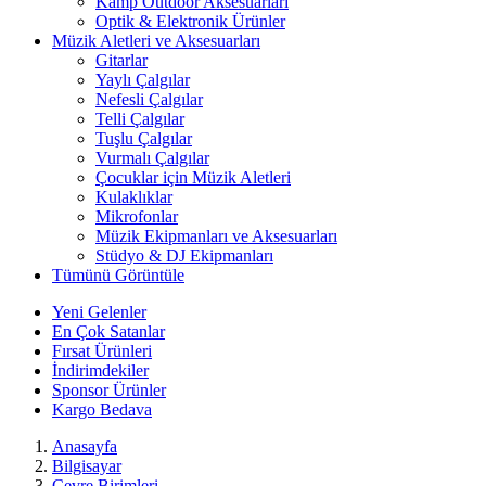
Kamp Outdoor Aksesuarları
Optik & Elektronik Ürünler
Müzik Aletleri ve Aksesuarları
Gitarlar
Yaylı Çalgılar
Nefesli Çalgılar
Telli Çalgılar
Tuşlu Çalgılar
Vurmalı Çalgılar
Çocuklar için Müzik Aletleri
Kulaklıklar
Mikrofonlar
Müzik Ekipmanları ve Aksesuarları
Stüdyo & DJ Ekipmanları
Tümünü Görüntüle
Yeni Gelenler
En Çok Satanlar
Fırsat Ürünleri
İndirimdekiler
Sponsor Ürünler
Kargo Bedava
Anasayfa
Bilgisayar
Çevre Birimleri