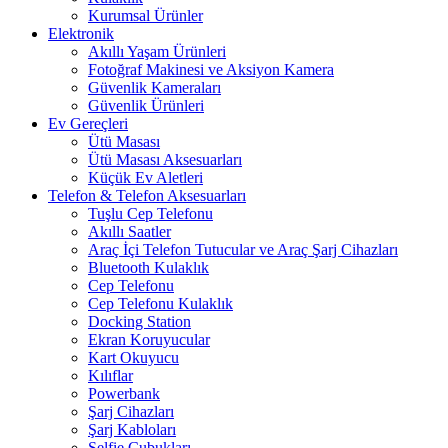
Kurumsal Ürünler
Elektronik
Akıllı Yaşam Ürünleri
Fotoğraf Makinesi ve Aksiyon Kamera
Güvenlik Kameraları
Güvenlik Ürünleri
Ev Gereçleri
Ütü Masası
Ütü Masası Aksesuarları
Küçük Ev Aletleri
Telefon & Telefon Aksesuarları
Tuşlu Cep Telefonu
Akıllı Saatler
Araç İçi Telefon Tutucular ve Araç Şarj Cihazları
Bluetooth Kulaklık
Cep Telefonu
Cep Telefonu Kulaklık
Docking Station
Ekran Koruyucular
Kart Okuyucu
Kılıflar
Powerbank
Şarj Cihazları
Şarj Kabloları
Selfie Çubukları