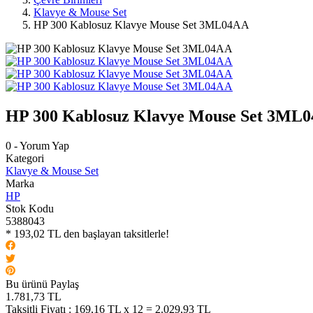
Klavye & Mouse Set
HP 300 Kablosuz Klavye Mouse Set 3ML04AA
HP 300 Kablosuz Klavye Mouse Set 3ML
0 - Yorum Yap
Kategori
Klavye & Mouse Set
Marka
HP
Stok Kodu
5388043
* 193,02 TL den başlayan taksitlerle!
Bu ürünü Paylaş
1.781,73 TL
Taksitli Fiyatı :
169,16 TL x 12 = 2.029,93 TL