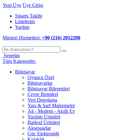
Yeni Üye
Üye Girişi
Sipariş Takibi
Listelerim
Yardım
Müşteri Hizmetleri:
+90 (216) 2012200
Sepetim
Tüm Kategoriler
Bilgisayar
Oyuncu Özel
Bilgisayarlar
Bilgisayar Bileşenleri
Çevre Birimleri
Veri Depolama
Yazı & Sarf Malzemeler
Ağ - Modem - Akıllı Ev
Yazılım Ürünleri
Barkod Ürünleri
Aksesuarlar
Güç Elektroniği
Kulaklık