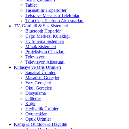
Tablet
Taşınabilir Hoparlörler
Telsiz ve Masaüstü Telefonlar
Tüm Cep Telefonu Aksesuarları
TV, Görüntü & Ses Sistemleri
Bluetooth Hoparlör
Çağrı Merkezi Kulaklığı
Ev Sinema Sistemleri
Müzik Sistemleri
Projeksiyon Cihazları
Televizyon
Televizyon Aksesuarı
Kırtasiye ve Ofis Ürünleri
Sanatsal Ürünler
Masaüstü Gereçler
Yazı Gereçleri
Okul Gereçleri
Dosyalama
Ciltleme
Kağıt
Hediyelik Ürünler
Oyuncaklar
Optik Ürünler
Kamp & Outdoor & Dağcılık