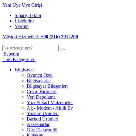
Yeni Üye
Üye Girişi
Sipariş Takibi
Listelerim
Yardım
Müşteri Hizmetleri:
+90 (216) 2012200
Sepetim
Tüm Kategoriler
Bilgisayar
Oyuncu Özel
Bilgisayarlar
Bilgisayar Bileşenleri
Çevre Birimleri
Veri Depolama
Yazı & Sarf Malzemeler
Ağ - Modem - Akıllı Ev
Yazılım Ürünleri
Barkod Ürünleri
Aksesuarlar
Güç Elektroniği
Kulaklık