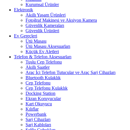
Kurumsal Ürünler
Elektronik
Akıllı Yaşam Ürünleri
Fotoğraf Makinesi ve Aksiyon Kamera
Güvenlik Kameraları
Güvenlik Ürünleri
Ev Gereçleri
Ütü Masası
Ütü Masası Aksesuarları
Küçük Ev Aletleri
Telefon & Telefon Aksesuarları
Tuşlu Cep Telefonu
Akıllı Saatler
Araç İçi Telefon Tutucular ve Araç Şarj Cihazları
Bluetooth Kulaklık
Cep Telefonu
Cep Telefonu Kulaklık
Docking Station
Ekran Koruyucular
Kart Okuyucu
Kılıflar
Powerbank
Şarj Cihazları
Şarj Kabloları
Selfie Çubukları