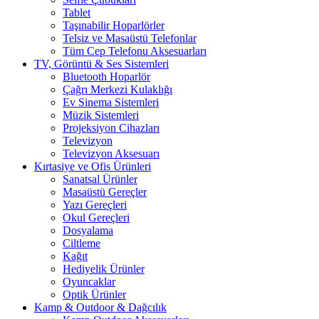
Tablet
Taşınabilir Hoparlörler
Telsiz ve Masaüstü Telefonlar
Tüm Cep Telefonu Aksesuarları
TV, Görüntü & Ses Sistemleri
Bluetooth Hoparlör
Çağrı Merkezi Kulaklığı
Ev Sinema Sistemleri
Müzik Sistemleri
Projeksiyon Cihazları
Televizyon
Televizyon Aksesuarı
Kırtasiye ve Ofis Ürünleri
Sanatsal Ürünler
Masaüstü Gereçler
Yazı Gereçleri
Okul Gereçleri
Dosyalama
Ciltleme
Kağıt
Hediyelik Ürünler
Oyuncaklar
Optik Ürünler
Kamp & Outdoor & Dağcılık