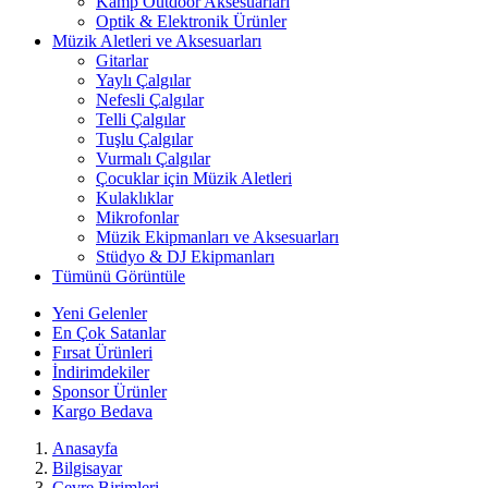
Kamp Outdoor Aksesuarları
Optik & Elektronik Ürünler
Müzik Aletleri ve Aksesuarları
Gitarlar
Yaylı Çalgılar
Nefesli Çalgılar
Telli Çalgılar
Tuşlu Çalgılar
Vurmalı Çalgılar
Çocuklar için Müzik Aletleri
Kulaklıklar
Mikrofonlar
Müzik Ekipmanları ve Aksesuarları
Stüdyo & DJ Ekipmanları
Tümünü Görüntüle
Yeni Gelenler
En Çok Satanlar
Fırsat Ürünleri
İndirimdekiler
Sponsor Ürünler
Kargo Bedava
Anasayfa
Bilgisayar
Çevre Birimleri