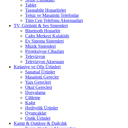
Tablet
Taşınabilir Hoparlörler
Telsiz ve Masaüstü Telefonlar
Tüm Cep Telefonu Aksesuarları
TV, Görüntü & Ses Sistemleri
Bluetooth Hoparlör
Çağrı Merkezi Kulaklığı
Ev Sinema Sistemleri
Müzik Sistemleri
Projeksiyon Cihazları
Televizyon
Televizyon Aksesuarı
Kırtasiye ve Ofis Ürünleri
Sanatsal Ürünler
Masaüstü Gereçler
Yazı Gereçleri
Okul Gereçleri
Dosyalama
Ciltleme
Kağıt
Hediyelik Ürünler
Oyuncaklar
Optik Ürünler
Kamp & Outdoor & Dağcılık