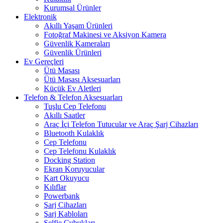
Kurumsal Ürünler
Elektronik
Akıllı Yaşam Ürünleri
Fotoğraf Makinesi ve Aksiyon Kamera
Güvenlik Kameraları
Güvenlik Ürünleri
Ev Gereçleri
Ütü Masası
Ütü Masası Aksesuarları
Küçük Ev Aletleri
Telefon & Telefon Aksesuarları
Tuşlu Cep Telefonu
Akıllı Saatler
Araç İçi Telefon Tutucular ve Araç Şarj Cihazları
Bluetooth Kulaklık
Cep Telefonu
Cep Telefonu Kulaklık
Docking Station
Ekran Koruyucular
Kart Okuyucu
Kılıflar
Powerbank
Şarj Cihazları
Şarj Kabloları
Selfie Çubukları