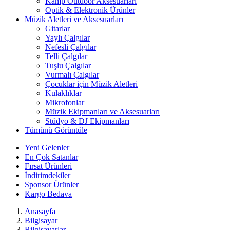
Kamp Outdoor Aksesuarları
Optik & Elektronik Ürünler
Müzik Aletleri ve Aksesuarları
Gitarlar
Yaylı Çalgılar
Nefesli Çalgılar
Telli Çalgılar
Tuşlu Çalgılar
Vurmalı Çalgılar
Çocuklar için Müzik Aletleri
Kulaklıklar
Mikrofonlar
Müzik Ekipmanları ve Aksesuarları
Stüdyo & DJ Ekipmanları
Tümünü Görüntüle
Yeni Gelenler
En Çok Satanlar
Fırsat Ürünleri
İndirimdekiler
Sponsor Ürünler
Kargo Bedava
Anasayfa
Bilgisayar
Bilgisayarlar