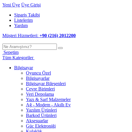
Yeni Üye
Üye Girişi
Sipariş Takibi
Listelerim
Yardım
Müşteri Hizmetleri:
+90 (216) 2012200
Sepetim
Tüm Kategoriler
Bilgisayar
Oyuncu Özel
Bilgisayarlar
Bilgisayar Bileşenleri
Çevre Birimleri
Veri Depolama
Yazı & Sarf Malzemeler
Ağ - Modem - Akıllı Ev
Yazılım Ürünleri
Barkod Ürünleri
Aksesuarlar
Güç Elektroniği
Kulaklık