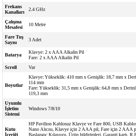
Frekans
2.4 GHz
Kanalları
Çalışma
10 Metre
Mesafesi
Fare Tuş
3 Adet
Sayısı
Klavye: 2 x AAA Alkalin Pil
Batarya
Fare: 2 x AAA Alkalin Pil
Scroll
Var
Klavye: Yükseklik: 410 mm x Genişlik: 18,7 mm x Deri
114 mm
Boyutlar
Fare: Yükseklik: 31,5 mm x Genişlik: 64,8 mm x Derinl
119,3 mm
Uyumlu
İşletim
Windows 7/8/10
Sistemi
HP Pavilion Kablosuz Klavye ve Fare 800, USB Kablo
Kutu
Nano Alıcısı, Klavye için 2 AAA pil, Fare için 2 AAA pi
İçeriği
Başlangıç Kılavuzu, Ürün bildirimleri, Garanti kartı, R.