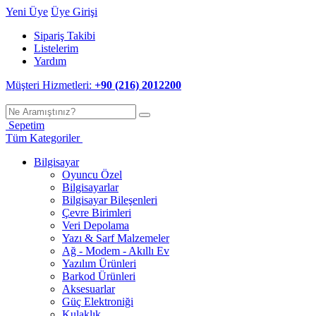
Yeni Üye
Üye Girişi
Sipariş Takibi
Listelerim
Yardım
Müşteri Hizmetleri:
+90 (216) 2012200
Sepetim
Tüm Kategoriler
Bilgisayar
Oyuncu Özel
Bilgisayarlar
Bilgisayar Bileşenleri
Çevre Birimleri
Veri Depolama
Yazı & Sarf Malzemeler
Ağ - Modem - Akıllı Ev
Yazılım Ürünleri
Barkod Ürünleri
Aksesuarlar
Güç Elektroniği
Kulaklık