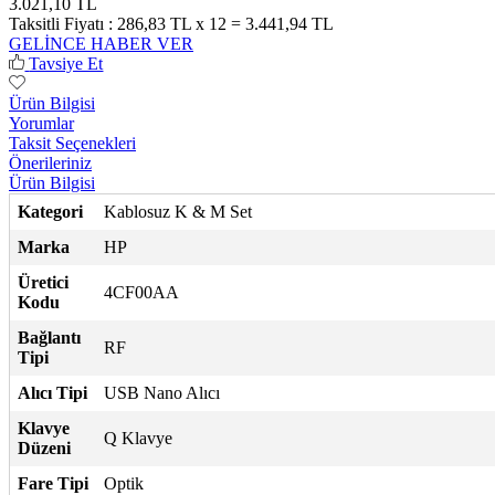
3.021,10 TL
Taksitli Fiyatı :
286,83 TL x 12 = 3.441,94 TL
GELİNCE HABER VER
Tavsiye Et
Ürün Bilgisi
Yorumlar
Taksit Seçenekleri
Önerileriniz
Ürün Bilgisi
Kategori
Kablosuz K & M Set
Marka
HP
Üretici
4CF00AA
Kodu
Bağlantı
RF
Tipi
Alıcı Tipi
USB Nano Alıcı
Klavye
Q Klavye
Düzeni
Fare Tipi
Optik