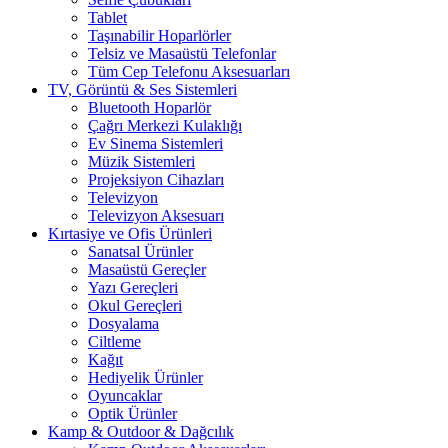
Tablet
Taşınabilir Hoparlörler
Telsiz ve Masaüstü Telefonlar
Tüm Cep Telefonu Aksesuarları
TV, Görüntü & Ses Sistemleri
Bluetooth Hoparlör
Çağrı Merkezi Kulaklığı
Ev Sinema Sistemleri
Müzik Sistemleri
Projeksiyon Cihazları
Televizyon
Televizyon Aksesuarı
Kırtasiye ve Ofis Ürünleri
Sanatsal Ürünler
Masaüstü Gereçler
Yazı Gereçleri
Okul Gereçleri
Dosyalama
Ciltleme
Kağıt
Hediyelik Ürünler
Oyuncaklar
Optik Ürünler
Kamp & Outdoor & Dağcılık