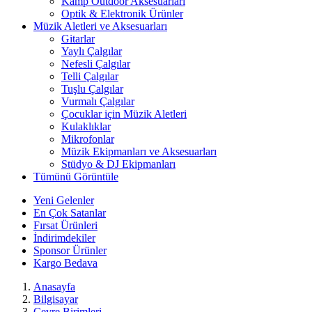
Kamp Outdoor Aksesuarları
Optik & Elektronik Ürünler
Müzik Aletleri ve Aksesuarları
Gitarlar
Yaylı Çalgılar
Nefesli Çalgılar
Telli Çalgılar
Tuşlu Çalgılar
Vurmalı Çalgılar
Çocuklar için Müzik Aletleri
Kulaklıklar
Mikrofonlar
Müzik Ekipmanları ve Aksesuarları
Stüdyo & DJ Ekipmanları
Tümünü Görüntüle
Yeni Gelenler
En Çok Satanlar
Fırsat Ürünleri
İndirimdekiler
Sponsor Ürünler
Kargo Bedava
Anasayfa
Bilgisayar
Çevre Birimleri