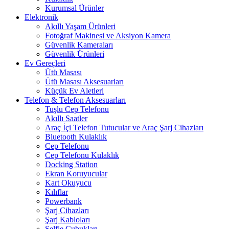
Kurumsal Ürünler
Elektronik
Akıllı Yaşam Ürünleri
Fotoğraf Makinesi ve Aksiyon Kamera
Güvenlik Kameraları
Güvenlik Ürünleri
Ev Gereçleri
Ütü Masası
Ütü Masası Aksesuarları
Küçük Ev Aletleri
Telefon & Telefon Aksesuarları
Tuşlu Cep Telefonu
Akıllı Saatler
Araç İçi Telefon Tutucular ve Araç Şarj Cihazları
Bluetooth Kulaklık
Cep Telefonu
Cep Telefonu Kulaklık
Docking Station
Ekran Koruyucular
Kart Okuyucu
Kılıflar
Powerbank
Şarj Cihazları
Şarj Kabloları
Selfie Çubukları