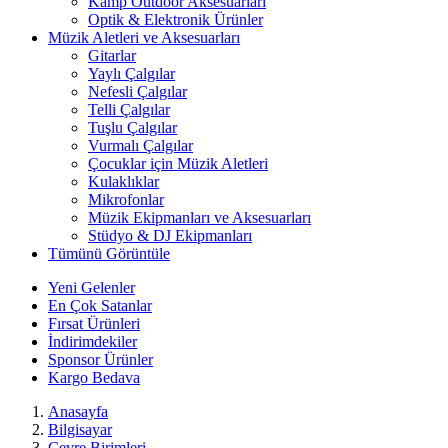
Kamp Outdoor Aksesuarları
Optik & Elektronik Ürünler
Müzik Aletleri ve Aksesuarları
Gitarlar
Yaylı Çalgılar
Nefesli Çalgılar
Telli Çalgılar
Tuşlu Çalgılar
Vurmalı Çalgılar
Çocuklar için Müzik Aletleri
Kulaklıklar
Mikrofonlar
Müzik Ekipmanları ve Aksesuarları
Stüdyo & DJ Ekipmanları
Tümünü Görüntüle
Yeni Gelenler
En Çok Satanlar
Fırsat Ürünleri
İndirimdekiler
Sponsor Ürünler
Kargo Bedava
Anasayfa
Bilgisayar
Çevre Birimleri