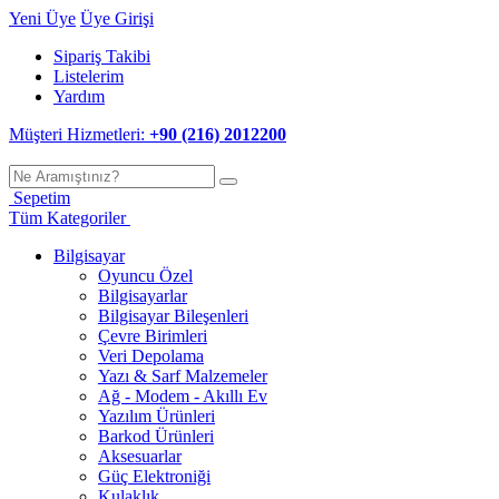
Yeni Üye
Üye Girişi
Sipariş Takibi
Listelerim
Yardım
Müşteri Hizmetleri:
+90 (216) 2012200
Sepetim
Tüm Kategoriler
Bilgisayar
Oyuncu Özel
Bilgisayarlar
Bilgisayar Bileşenleri
Çevre Birimleri
Veri Depolama
Yazı & Sarf Malzemeler
Ağ - Modem - Akıllı Ev
Yazılım Ürünleri
Barkod Ürünleri
Aksesuarlar
Güç Elektroniği
Kulaklık