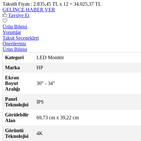
Taksitli Fiyatı :
2.835,45 TL x 12 = 34.025,37 TL
GELİNCE HABER VER
Tavsiye Et
Ürün Bilgisi
Yorumlar
Taksit Seçenekleri
Önerileriniz
Ürün Bilgisi
Kategori
LED Monitör
Marka
HP
Ekran
Boyut
30" - 34"
Aralığı
Panel
IPS
Teknolojisi
Görülebilir
69,73 cm x 39,22 cm
Alan
Görüntü
4K
Teknolojisi