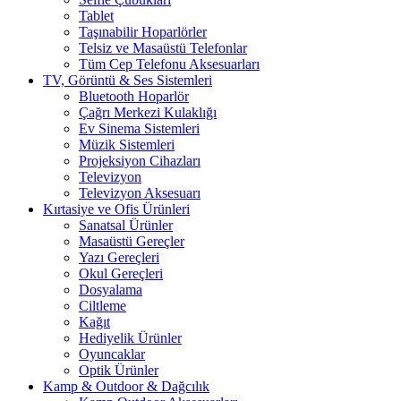
Tablet
Taşınabilir Hoparlörler
Telsiz ve Masaüstü Telefonlar
Tüm Cep Telefonu Aksesuarları
TV, Görüntü & Ses Sistemleri
Bluetooth Hoparlör
Çağrı Merkezi Kulaklığı
Ev Sinema Sistemleri
Müzik Sistemleri
Projeksiyon Cihazları
Televizyon
Televizyon Aksesuarı
Kırtasiye ve Ofis Ürünleri
Sanatsal Ürünler
Masaüstü Gereçler
Yazı Gereçleri
Okul Gereçleri
Dosyalama
Ciltleme
Kağıt
Hediyelik Ürünler
Oyuncaklar
Optik Ürünler
Kamp & Outdoor & Dağcılık