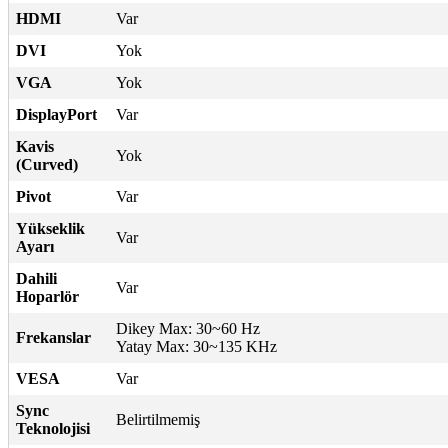
HDMI
Var
DVI
Yok
VGA
Yok
DisplayPort
Var
Kavis
Yok
(Curved)
Pivot
Var
Yükseklik
Var
Ayarı
Dahili
Var
Hoparlör
Dikey Max: 30~60 Hz
Frekanslar
Yatay Max: 30~135 KHz
VESA
Var
Sync
Belirtilmemiş
Teknolojisi