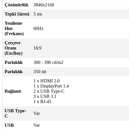
Çözünürlük
3840x2160
Tepki Süresi
5 ms
Yenileme
Hızı
60Hz
(Frekans)
Çerçeve
Oranı
16:9
(En:Boy)
Parlaklık
300 - 390 cd/m2
Parlaklık
350 nit
1 x HDMI 2.0
1 x DisplayPort 1.4
Bağlantı
2 x USB Type-C
3 x USB 3.1
1 x RJ-45
USB Type-
Var
C
USB
Var