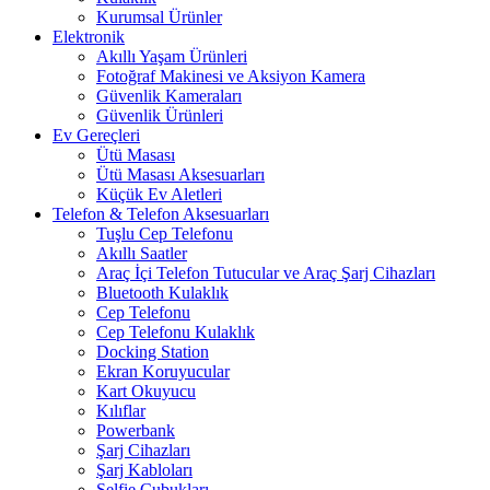
Kurumsal Ürünler
Elektronik
Akıllı Yaşam Ürünleri
Fotoğraf Makinesi ve Aksiyon Kamera
Güvenlik Kameraları
Güvenlik Ürünleri
Ev Gereçleri
Ütü Masası
Ütü Masası Aksesuarları
Küçük Ev Aletleri
Telefon & Telefon Aksesuarları
Tuşlu Cep Telefonu
Akıllı Saatler
Araç İçi Telefon Tutucular ve Araç Şarj Cihazları
Bluetooth Kulaklık
Cep Telefonu
Cep Telefonu Kulaklık
Docking Station
Ekran Koruyucular
Kart Okuyucu
Kılıflar
Powerbank
Şarj Cihazları
Şarj Kabloları
Selfie Çubukları