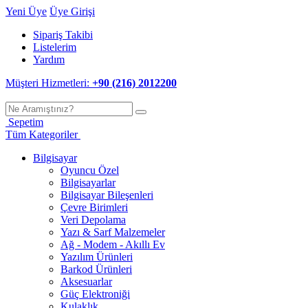
Yeni Üye
Üye Girişi
Sipariş Takibi
Listelerim
Yardım
Müşteri Hizmetleri:
+90 (216) 2012200
Sepetim
Tüm Kategoriler
Bilgisayar
Oyuncu Özel
Bilgisayarlar
Bilgisayar Bileşenleri
Çevre Birimleri
Veri Depolama
Yazı & Sarf Malzemeler
Ağ - Modem - Akıllı Ev
Yazılım Ürünleri
Barkod Ürünleri
Aksesuarlar
Güç Elektroniği
Kulaklık