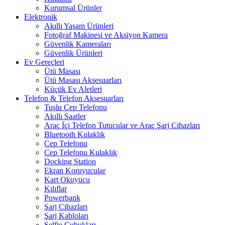
Kurumsal Ürünler
Elektronik
Akıllı Yaşam Ürünleri
Fotoğraf Makinesi ve Aksiyon Kamera
Güvenlik Kameraları
Güvenlik Ürünleri
Ev Gereçleri
Ütü Masası
Ütü Masası Aksesuarları
Küçük Ev Aletleri
Telefon & Telefon Aksesuarları
Tuşlu Cep Telefonu
Akıllı Saatler
Araç İçi Telefon Tutucular ve Araç Şarj Cihazları
Bluetooth Kulaklık
Cep Telefonu
Cep Telefonu Kulaklık
Docking Station
Ekran Koruyucular
Kart Okuyucu
Kılıflar
Powerbank
Şarj Cihazları
Şarj Kabloları
Selfie Çubukları