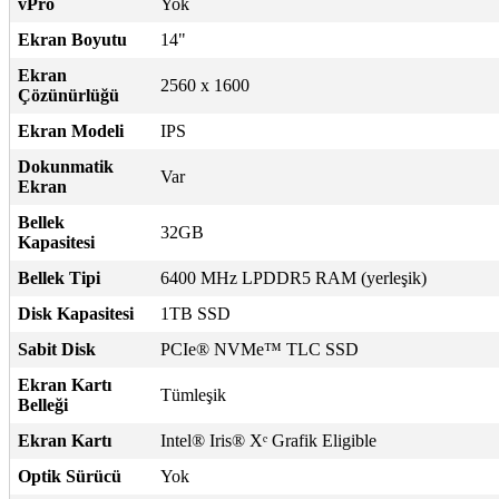
vPro
Yok
Ekran Boyutu
14"
Ekran
2560 x 1600
Çözünürlüğü
Ekran Modeli
IPS
Dokunmatik
Var
Ekran
Bellek
32GB
Kapasitesi
Bellek Tipi
6400 MHz LPDDR5 RAM (yerleşik)
Disk Kapasitesi
1TB SSD
Sabit Disk
PCIe® NVMe™ TLC SSD
Ekran Kartı
Tümleşik
Belleği
Ekran Kartı
Intel® Iris® Xᵉ Grafik Eligible
Optik Sürücü
Yok