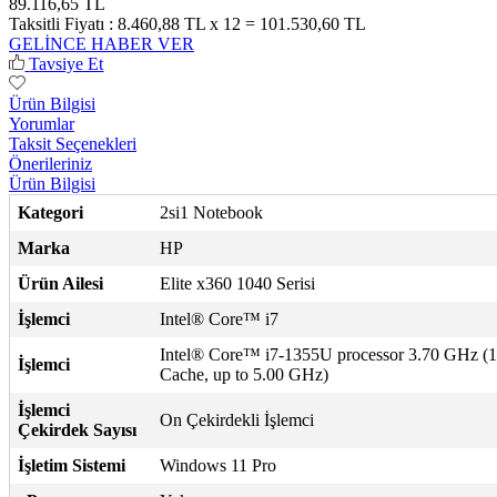
89.116,65 TL
Taksitli Fiyatı :
8.460,88 TL x 12 = 101.530,60 TL
GELİNCE HABER VER
Tavsiye Et
Ürün Bilgisi
Yorumlar
Taksit Seçenekleri
Önerileriniz
Ürün Bilgisi
Kategori
2si1 Notebook
Marka
HP
Ürün Ailesi
Elite x360 1040 Serisi
İşlemci
Intel® Core™ i7
Intel® Core™ i7-1355U processor 3.70 GHz 
İşlemci
Cache, up to 5.00 GHz)
İşlemci
On Çekirdekli İşlemci
Çekirdek Sayısı
İşletim Sistemi
Windows 11 Pro