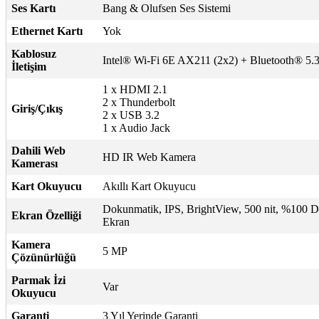
Ses Kartı
Bang & Olufsen Ses Sistemi
Ethernet Kartı
Yok
Kablosuz
Intel® Wi-Fi 6E AX211 (2x2) + Bluetooth® 5.
İletişim
1 x HDMI 2.1
2 x Thunderbolt
Giriş/Çıkış
2 x USB 3.2
1 x Audio Jack
Dahili Web
HD IR Web Kamera
Kamerası
Kart Okuyucu
Akıllı Kart Okuyucu
Dokunmatik, IPS, BrightView, 500 nit, %100 
Ekran Özelliği
Ekran
Kamera
5 MP
Çözünürlüğü
Parmak İzi
Var
Okuyucu
Garanti
3 Yıl Yerinde Garanti