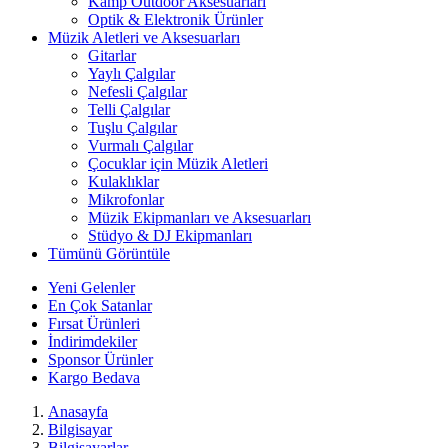
Kamp Outdoor Aksesuarları
Optik & Elektronik Ürünler
Müzik Aletleri ve Aksesuarları
Gitarlar
Yaylı Çalgılar
Nefesli Çalgılar
Telli Çalgılar
Tuşlu Çalgılar
Vurmalı Çalgılar
Çocuklar için Müzik Aletleri
Kulaklıklar
Mikrofonlar
Müzik Ekipmanları ve Aksesuarları
Stüdyo & DJ Ekipmanları
Tümünü Görüntüle
Yeni Gelenler
En Çok Satanlar
Fırsat Ürünleri
İndirimdekiler
Sponsor Ürünler
Kargo Bedava
Anasayfa
Bilgisayar
Bilgisayarlar