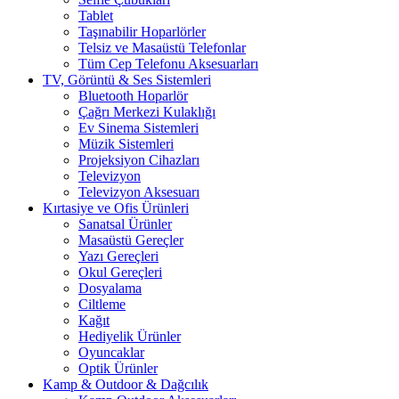
Tablet
Taşınabilir Hoparlörler
Telsiz ve Masaüstü Telefonlar
Tüm Cep Telefonu Aksesuarları
TV, Görüntü & Ses Sistemleri
Bluetooth Hoparlör
Çağrı Merkezi Kulaklığı
Ev Sinema Sistemleri
Müzik Sistemleri
Projeksiyon Cihazları
Televizyon
Televizyon Aksesuarı
Kırtasiye ve Ofis Ürünleri
Sanatsal Ürünler
Masaüstü Gereçler
Yazı Gereçleri
Okul Gereçleri
Dosyalama
Ciltleme
Kağıt
Hediyelik Ürünler
Oyuncaklar
Optik Ürünler
Kamp & Outdoor & Dağcılık