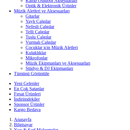
Kamp Outdoor Aksesuarları
Optik & Elektronik Ürünler
Müzik Aletleri ve Aksesuarları
Gitarlar
Yaylı Çalgılar
Nefesli Çalgılar
Telli Çalgılar
Tuşlu Çalgılar
Vurmalı Çalgılar
Çocuklar için Müzik Aletleri
Kulaklıklar
Mikrofonlar
Müzik Ekipmanları ve Aksesuarları
Stüdyo & DJ Ekipmanları
Tümünü Görüntüle
Yeni Gelenler
En Çok Satanlar
Fırsat Ürünleri
İndirimdekiler
Sponsor Ürünler
Kargo Bedava
Anasayfa
Bilgisayar
Yazı & Sarf Malzemeler