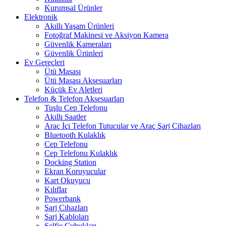
Kurumsal Ürünler
Elektronik
Akıllı Yaşam Ürünleri
Fotoğraf Makinesi ve Aksiyon Kamera
Güvenlik Kameraları
Güvenlik Ürünleri
Ev Gereçleri
Ütü Masası
Ütü Masası Aksesuarları
Küçük Ev Aletleri
Telefon & Telefon Aksesuarları
Tuşlu Cep Telefonu
Akıllı Saatler
Araç İçi Telefon Tutucular ve Araç Şarj Cihazları
Bluetooth Kulaklık
Cep Telefonu
Cep Telefonu Kulaklık
Docking Station
Ekran Koruyucular
Kart Okuyucu
Kılıflar
Powerbank
Şarj Cihazları
Şarj Kabloları
Selfie Çubukları