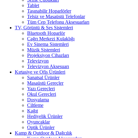
Tablet
Taşınabilir Hoparlörler
Telsiz ve Masaüstü Telefonlar
Tüm Cep Telefonu Aksesuarları
TV, Görüntü & Ses Sistemleri
Bluetooth Hoparlör
Çağrı Merkezi Kulaklığı
Ev Sinema Sistemleri
Müzik Sistemleri
Projeksiyon Cihazları
Televizyon
Televizyon Aksesuarı
Kırtasiye ve Ofis Ürünleri
Sanatsal Ürünler
Masaüstü Gereçler
Yazı Gereçleri
Okul Gereçleri
Dosyalama
Ciltleme
Kağıt
Hediyelik Ürünler
Oyuncaklar
Optik Ürünler
Kamp & Outdoor & Dağcılık