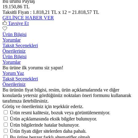
Bu ürünü Paylaş
19.150,86 TL
Taksitli Fiyatı :
1.818,21 TL x 12 = 21.818,57 TL
GELİNCE HABER VER
Tavsiye Et
Ürün Bilgisi
Yorumlar
Taksit Seçenekleri
Önerileriniz
Ürün Bilgisi
Yorumlar
Bu ürüne ilk yorumu siz yapın!
Yorum Yaz
Taksit Seçenekleri
Önerileriniz
Bu ürünün fiyat bilgisi, resim, ürün açıklamalarında ve diğer
konularda yetersiz gördüğünüz noktaları öneri formunu kullanarak
tarafımıza iletebilirsiniz.
Görüş ve önerileriniz için teşekkür ederiz.
Ürün resmi kalitesiz, bozuk veya görüntülenemiyor.
Ürün açıklamasında eksik bilgiler bulunuyor.
Ürün bilgilerinde hatalar bulunuyor.
Ürün fiyatı diğer sitelerden daha pahalı.
Bu ürüne benzer farklı alternatifler olmalı.