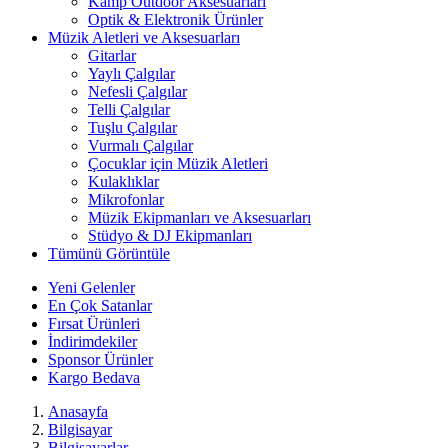
Kamp Outdoor Aksesuarları
Optik & Elektronik Ürünler
Müzik Aletleri ve Aksesuarları
Gitarlar
Yaylı Çalgılar
Nefesli Çalgılar
Telli Çalgılar
Tuşlu Çalgılar
Vurmalı Çalgılar
Çocuklar için Müzik Aletleri
Kulaklıklar
Mikrofonlar
Müzik Ekipmanları ve Aksesuarları
Stüdyo & DJ Ekipmanları
Tümünü Görüntüle
Yeni Gelenler
En Çok Satanlar
Fırsat Ürünleri
İndirimdekiler
Sponsor Ürünler
Kargo Bedava
Anasayfa
Bilgisayar
Bilgisayarlar