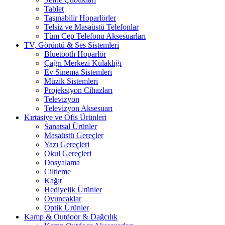
Tablet
Taşınabilir Hoparlörler
Telsiz ve Masaüstü Telefonlar
Tüm Cep Telefonu Aksesuarları
TV, Görüntü & Ses Sistemleri
Bluetooth Hoparlör
Çağrı Merkezi Kulaklığı
Ev Sinema Sistemleri
Müzik Sistemleri
Projeksiyon Cihazları
Televizyon
Televizyon Aksesuarı
Kırtasiye ve Ofis Ürünleri
Sanatsal Ürünler
Masaüstü Gereçler
Yazı Gereçleri
Okul Gereçleri
Dosyalama
Ciltleme
Kağıt
Hediyelik Ürünler
Oyuncaklar
Optik Ürünler
Kamp & Outdoor & Dağcılık