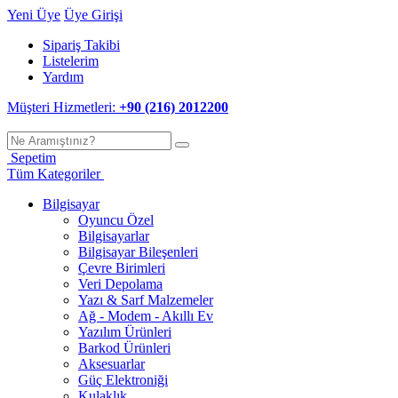
Yeni Üye
Üye Girişi
Sipariş Takibi
Listelerim
Yardım
Müşteri Hizmetleri:
+90 (216) 2012200
Sepetim
Tüm Kategoriler
Bilgisayar
Oyuncu Özel
Bilgisayarlar
Bilgisayar Bileşenleri
Çevre Birimleri
Veri Depolama
Yazı & Sarf Malzemeler
Ağ - Modem - Akıllı Ev
Yazılım Ürünleri
Barkod Ürünleri
Aksesuarlar
Güç Elektroniği
Kulaklık