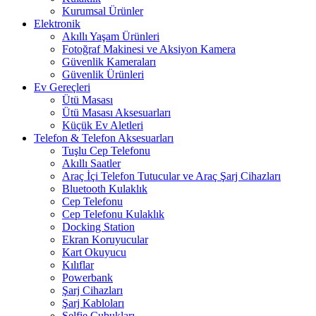
Kurumsal Ürünler
Elektronik
Akıllı Yaşam Ürünleri
Fotoğraf Makinesi ve Aksiyon Kamera
Güvenlik Kameraları
Güvenlik Ürünleri
Ev Gereçleri
Ütü Masası
Ütü Masası Aksesuarları
Küçük Ev Aletleri
Telefon & Telefon Aksesuarları
Tuşlu Cep Telefonu
Akıllı Saatler
Araç İçi Telefon Tutucular ve Araç Şarj Cihazları
Bluetooth Kulaklık
Cep Telefonu
Cep Telefonu Kulaklık
Docking Station
Ekran Koruyucular
Kart Okuyucu
Kılıflar
Powerbank
Şarj Cihazları
Şarj Kabloları
Selfie Çubukları