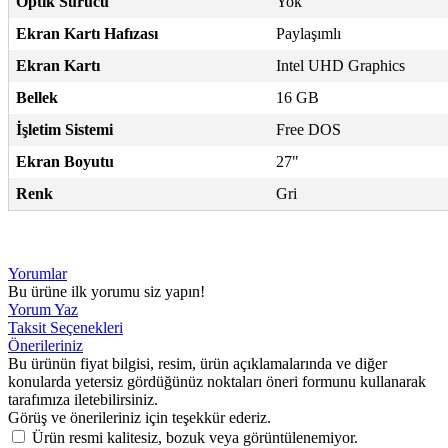
Optik Sürücü
Yok
Ekran Kartı Hafızası
Paylaşımlı
Ekran Kartı
Intel UHD Graphics
Bellek
16 GB
İşletim Sistemi
Free DOS
Ekran Boyutu
27"
Renk
Gri
Yorumlar
Bu ürüne ilk yorumu siz yapın!
Yorum Yaz
Taksit Seçenekleri
Önerileriniz
Bu ürünün fiyat bilgisi, resim, ürün açıklamalarında ve diğer
konularda yetersiz gördüğünüz noktaları öneri formunu kullanarak
tarafımıza iletebilirsiniz.
Görüş ve önerileriniz için teşekkür ederiz.
Ürün resmi kalitesiz, bozuk veya görüntülenemiyor.