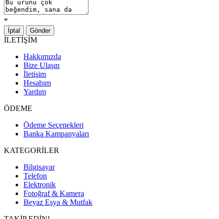
*
İptal
Gönder
İLETİŞİM
Hakkımızda
Bize Ulaşın
İletişim
Hesabım
Yardım
ÖDEME
Ödeme Seçenekleri
Banka Kampanyaları
KATEGORİLER
Bilgisayar
Telefon
Elektronik
Fotoğraf & Kamera
Beyaz Eşya & Mutfak
TAKİP EDİN!