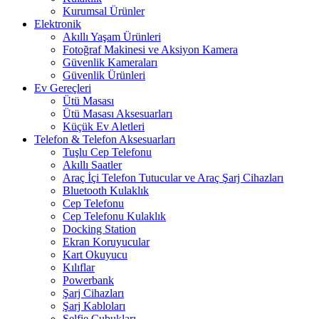
Kurumsal Ürünler
Elektronik
Akıllı Yaşam Ürünleri
Fotoğraf Makinesi ve Aksiyon Kamera
Güvenlik Kameraları
Güvenlik Ürünleri
Ev Gereçleri
Ütü Masası
Ütü Masası Aksesuarları
Küçük Ev Aletleri
Telefon & Telefon Aksesuarları
Tuşlu Cep Telefonu
Akıllı Saatler
Araç İçi Telefon Tutucular ve Araç Şarj Cihazları
Bluetooth Kulaklık
Cep Telefonu
Cep Telefonu Kulaklık
Docking Station
Ekran Koruyucular
Kart Okuyucu
Kılıflar
Powerbank
Şarj Cihazları
Şarj Kabloları
Selfie Çubukları