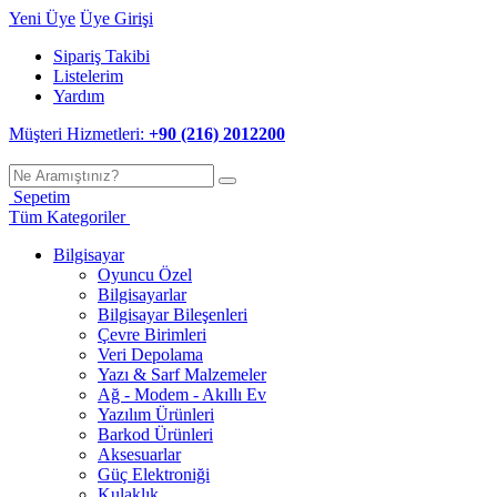
Yeni Üye
Üye Girişi
Sipariş Takibi
Listelerim
Yardım
Müşteri Hizmetleri:
+90 (216) 2012200
Sepetim
Tüm Kategoriler
Bilgisayar
Oyuncu Özel
Bilgisayarlar
Bilgisayar Bileşenleri
Çevre Birimleri
Veri Depolama
Yazı & Sarf Malzemeler
Ağ - Modem - Akıllı Ev
Yazılım Ürünleri
Barkod Ürünleri
Aksesuarlar
Güç Elektroniği
Kulaklık