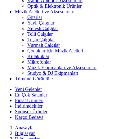
Kamp Outdoor Aksesuarları
Optik & Elektronik Ürünler
Müzik Aletleri ve Aksesuarları
Gitarlar
Yaylı Çalgılar
Nefesli Çalgılar
Telli Çalgılar
Tuşlu Çalgılar
Vurmalı Çalgılar
Çocuklar için Müzik Aletleri
Kulaklıklar
Mikrofonlar
Müzik Ekipmanları ve Aksesuarları
Stüdyo & DJ Ekipmanları
Tümünü Görüntüle
Yeni Gelenler
En Çok Satanlar
Fırsat Ürünleri
İndirimdekiler
Sponsor Ürünler
Kargo Bedava
Anasayfa
Bilgisayar
Bilgisayarlar