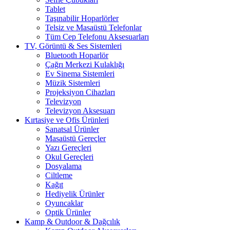
Tablet
Taşınabilir Hoparlörler
Telsiz ve Masaüstü Telefonlar
Tüm Cep Telefonu Aksesuarları
TV, Görüntü & Ses Sistemleri
Bluetooth Hoparlör
Çağrı Merkezi Kulaklığı
Ev Sinema Sistemleri
Müzik Sistemleri
Projeksiyon Cihazları
Televizyon
Televizyon Aksesuarı
Kırtasiye ve Ofis Ürünleri
Sanatsal Ürünler
Masaüstü Gereçler
Yazı Gereçleri
Okul Gereçleri
Dosyalama
Ciltleme
Kağıt
Hediyelik Ürünler
Oyuncaklar
Optik Ürünler
Kamp & Outdoor & Dağcılık