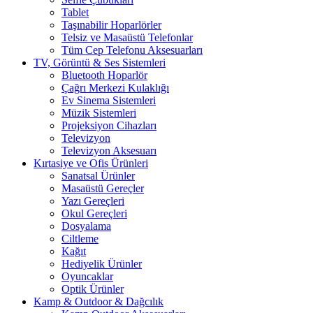
Tablet
Taşınabilir Hoparlörler
Telsiz ve Masaüstü Telefonlar
Tüm Cep Telefonu Aksesuarları
TV, Görüntü & Ses Sistemleri
Bluetooth Hoparlör
Çağrı Merkezi Kulaklığı
Ev Sinema Sistemleri
Müzik Sistemleri
Projeksiyon Cihazları
Televizyon
Televizyon Aksesuarı
Kırtasiye ve Ofis Ürünleri
Sanatsal Ürünler
Masaüstü Gereçler
Yazı Gereçleri
Okul Gereçleri
Dosyalama
Ciltleme
Kağıt
Hediyelik Ürünler
Oyuncaklar
Optik Ürünler
Kamp & Outdoor & Dağcılık