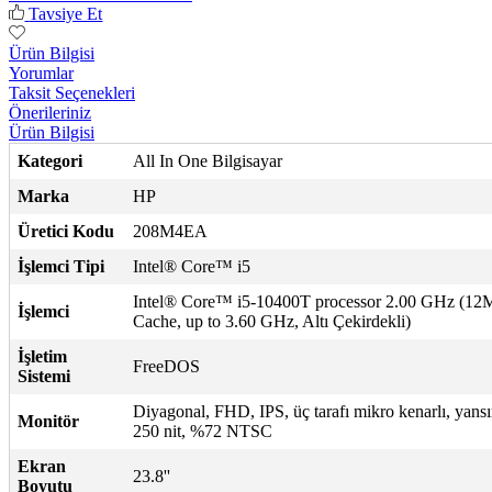
Tavsiye Et
Ürün Bilgisi
Yorumlar
Taksit Seçenekleri
Önerileriniz
Ürün Bilgisi
Kategori
All In One Bilgisayar
Marka
HP
Üretici Kodu
208M4EA
İşlemci Tipi
Intel® Core™ i5
Intel® Core™ i5-10400T processor 2.00 GHz (12
İşlemci
Cache, up to 3.60 GHz, Altı Çekirdekli)
İşletim
FreeDOS
Sistemi
Diyagonal, FHD, IPS, üç tarafı mikro kenarlı, yans
Monitör
250 nit, %72 NTSC
Ekran
23.8''
Boyutu