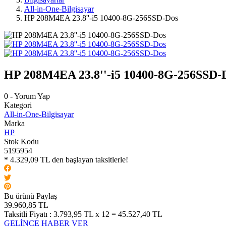
All-in-One-Bilgisayar
HP 208M4EA 23.8''-i5 10400-8G-256SSD-Dos
HP 208M4EA 23.8''-i5 10400-8G-256SSD-
0 - Yorum Yap
Kategori
All-in-One-Bilgisayar
Marka
HP
Stok Kodu
5195954
* 4.329,09 TL den başlayan taksitlerle!
Bu ürünü Paylaş
39.960,85 TL
Taksitli Fiyatı :
3.793,95 TL x 12 = 45.527,40 TL
GELİNCE HABER VER