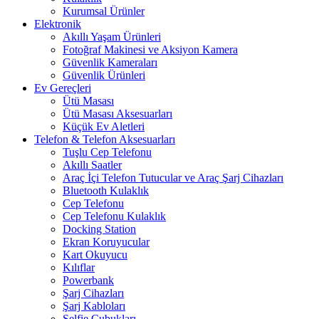
Kurumsal Ürünler
Elektronik
Akıllı Yaşam Ürünleri
Fotoğraf Makinesi ve Aksiyon Kamera
Güvenlik Kameraları
Güvenlik Ürünleri
Ev Gereçleri
Ütü Masası
Ütü Masası Aksesuarları
Küçük Ev Aletleri
Telefon & Telefon Aksesuarları
Tuşlu Cep Telefonu
Akıllı Saatler
Araç İçi Telefon Tutucular ve Araç Şarj Cihazları
Bluetooth Kulaklık
Cep Telefonu
Cep Telefonu Kulaklık
Docking Station
Ekran Koruyucular
Kart Okuyucu
Kılıflar
Powerbank
Şarj Cihazları
Şarj Kabloları
Selfie Çubukları