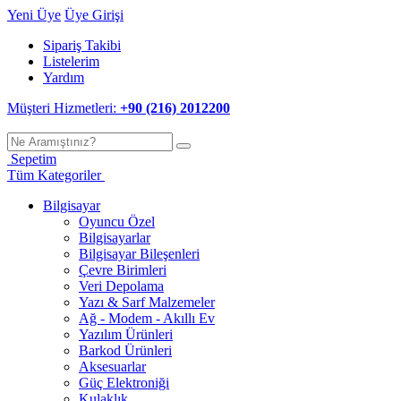
Yeni Üye
Üye Girişi
Sipariş Takibi
Listelerim
Yardım
Müşteri Hizmetleri:
+90 (216) 2012200
Sepetim
Tüm Kategoriler
Bilgisayar
Oyuncu Özel
Bilgisayarlar
Bilgisayar Bileşenleri
Çevre Birimleri
Veri Depolama
Yazı & Sarf Malzemeler
Ağ - Modem - Akıllı Ev
Yazılım Ürünleri
Barkod Ürünleri
Aksesuarlar
Güç Elektroniği
Kulaklık