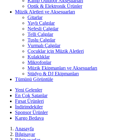
Kamp Outdoor Aksesuarları
Optik & Elektronik Ürünler
Müzik Aletleri ve Aksesuarları
Gitarlar
Yaylı Çalgılar
Nefesli Çalgılar
Telli Çalgılar
Tuşlu Çalgılar
Vurmalı Çalgılar
Çocuklar için Müzik Aletleri
Kulaklıklar
Mikrofonlar
Müzik Ekipmanları ve Aksesuarları
Stüdyo & DJ Ekipmanları
Tümünü Görüntüle
Yeni Gelenler
En Çok Satanlar
Fırsat Ürünleri
İndirimdekiler
Sponsor Ürünler
Kargo Bedava
Anasayfa
Bilgisayar
Bilgisayarlar