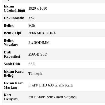
Ekran
1920 x 1080
Çözünürlüğü
Dokunmatik
Yok
Bellek
8GB
Bellek Tipi
2666 MHz DDR4
Bellek
2 x SODIMM
Yuvaları
Disk
256GB SSD
Kapasitesi
Sabit Disk
SSD
Ekran Kartı
Tümleşik
Belleği
Ekran Kartı
Intel® UHD 630 Grafik Kartı
Markası
Kart
3'ü 1 Arada bellek kartı okuyucu
Okuyucu