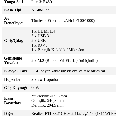
Yonga Seti
Intel® B460
Kasa Tipi
All-In-One
Ağ
Tümleşik Ethernet LAN(10/100/1000)
Denetleyici
1 x HDMI 1.4
3 x USB 3.1
Giriş/Çıkış
2 x USB
1 x RJ-45
1 x Birleşik Kulaklık / Mikrofon
Genişleme
2 x M.2 (Bir slot Wi-Fi adaptörü içindir.)
Yuvaları
Klavye / Fare
USB beyaz kablosuz klavye ve fare birleşimi
Hoparlör
2 x 2w Hoparlör
Güç Kaynağı
90W
Yükseklik: 409,3 mm
Kasa
Genişlik: 540,8 mm
Boyutları
Derinlik: 204,5 mm
Diğer
Realtek RTL8821CE 802.11a/b/g/n/ac (1x1) Wi-Fi