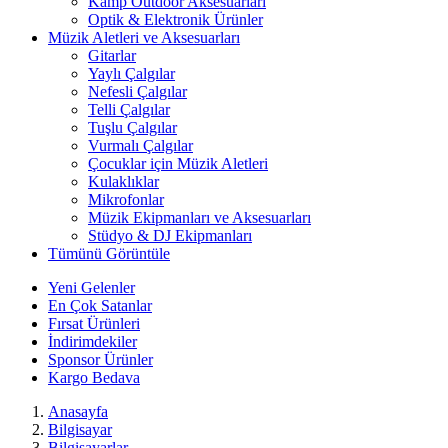
Kamp Outdoor Aksesuarları
Optik & Elektronik Ürünler
Müzik Aletleri ve Aksesuarları
Gitarlar
Yaylı Çalgılar
Nefesli Çalgılar
Telli Çalgılar
Tuşlu Çalgılar
Vurmalı Çalgılar
Çocuklar için Müzik Aletleri
Kulaklıklar
Mikrofonlar
Müzik Ekipmanları ve Aksesuarları
Stüdyo & DJ Ekipmanları
Tümünü Görüntüle
Yeni Gelenler
En Çok Satanlar
Fırsat Ürünleri
İndirimdekiler
Sponsor Ürünler
Kargo Bedava
Anasayfa
Bilgisayar
Bilgisayarlar