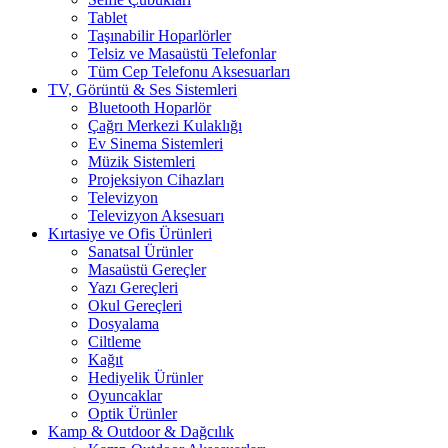
Tablet
Taşınabilir Hoparlörler
Telsiz ve Masaüstü Telefonlar
Tüm Cep Telefonu Aksesuarları
TV, Görüntü & Ses Sistemleri
Bluetooth Hoparlör
Çağrı Merkezi Kulaklığı
Ev Sinema Sistemleri
Müzik Sistemleri
Projeksiyon Cihazları
Televizyon
Televizyon Aksesuarı
Kırtasiye ve Ofis Ürünleri
Sanatsal Ürünler
Masaüstü Gereçler
Yazı Gereçleri
Okul Gereçleri
Dosyalama
Ciltleme
Kağıt
Hediyelik Ürünler
Oyuncaklar
Optik Ürünler
Kamp & Outdoor & Dağcılık