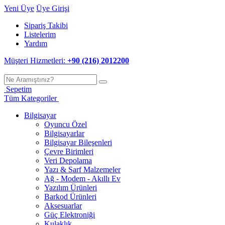
Yeni Üye
Üye Girişi
Sipariş Takibi
Listelerim
Yardım
Müşteri Hizmetleri:
+90 (216) 2012200
Sepetim
Tüm Kategoriler
Bilgisayar
Oyuncu Özel
Bilgisayarlar
Bilgisayar Bileşenleri
Çevre Birimleri
Veri Depolama
Yazı & Sarf Malzemeler
Ağ - Modem - Akıllı Ev
Yazılım Ürünleri
Barkod Ürünleri
Aksesuarlar
Güç Elektroniği
Kulaklık