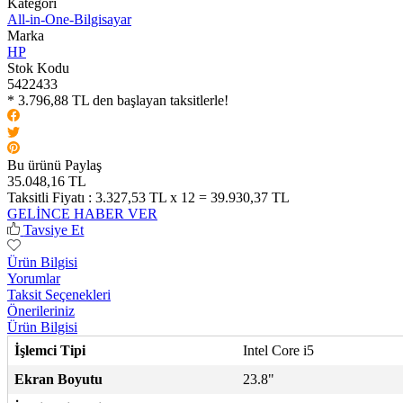
Kategori
All-in-One-Bilgisayar
Marka
HP
Stok Kodu
5422433
* 3.796,88 TL den başlayan taksitlerle!
Bu ürünü Paylaş
35.048,16 TL
Taksitli Fiyatı :
3.327,53 TL x 12 = 39.930,37 TL
GELİNCE HABER VER
Tavsiye Et
Ürün Bilgisi
Yorumlar
Taksit Seçenekleri
Önerileriniz
Ürün Bilgisi
İşlemci Tipi
Intel Core i5
Ekran Boyutu
23.8"