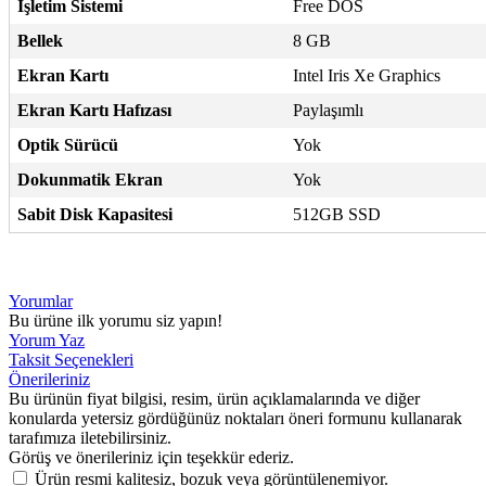
İşletim Sistemi
Free DOS
Bellek
8 GB
Ekran Kartı
Intel Iris Xe Graphics
Ekran Kartı Hafızası
Paylaşımlı
Optik Sürücü
Yok
Dokunmatik Ekran
Yok
Sabit Disk Kapasitesi
512GB SSD
Yorumlar
Bu ürüne ilk yorumu siz yapın!
Yorum Yaz
Taksit Seçenekleri
Önerileriniz
Bu ürünün fiyat bilgisi, resim, ürün açıklamalarında ve diğer
konularda yetersiz gördüğünüz noktaları öneri formunu kullanarak
tarafımıza iletebilirsiniz.
Görüş ve önerileriniz için teşekkür ederiz.
Ürün resmi kalitesiz, bozuk veya görüntülenemiyor.