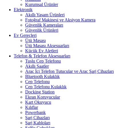
Kurumsal Ürünler
Elektronik
Akıllı Yaşam Ürünleri
Fotoğraf Makinesi ve Aksiyon Kamera
Güvenlik Kameraları
Güvenlik Ürünleri
Ev Gereçleri
Ütü Masası
Ütü Masası Aksesuarları
Küçük Ev Aletleri
Telefon & Telefon Aksesuarları
Tuşlu Cep Telefonu
Akıllı Saatler
Araç İçi Telefon Tutucular ve Araç Şarj Cihazları
Bluetooth Kulaklık
Cep Telefonu
Cep Telefonu Kulaklık
Docking Station
Ekran Koruyucular
Kart Okuyucu
Kılıflar
Powerbank
Şarj Cihazları
Şarj Kabloları
Selfie Çubukları